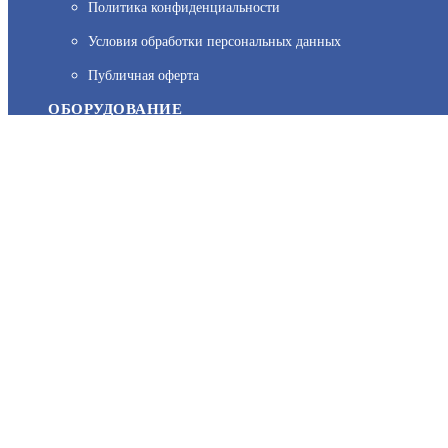
Политика конфиденциальности
На нашем сайте используются cookie–файлы, в том числе сервис
Условия обработки персональных данных
персональных данных вы можете узнать в Политике конфиденц
Публичная оферта
ОБОРУДОВАНИЕ
Каталог
Прайс
Каталоги производителей
Типовые решения
Форум Профи-Безопасность
МЫ В СОЦСЕТЯХ:
Возникли вопросы?