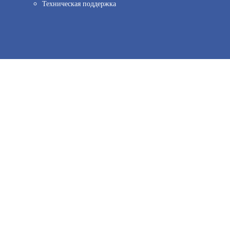
Техническая поддержка
ов веб–аналитики. Используя сайт, вы соглашаетесь на обработку персо
иальности.
Принять и закрыть