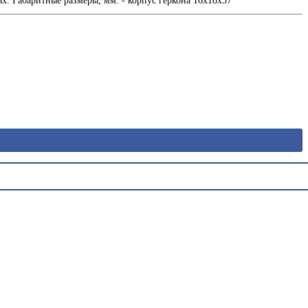
. Габаритные размеры, мм: - корпус геркона 16х18х57