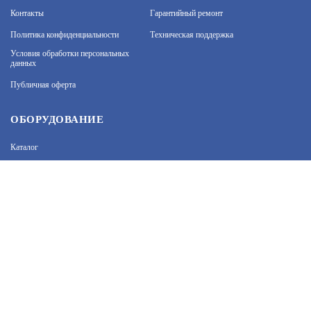
Контакты
Гарантийный ремонт
Политика конфиденциальности
Техническая поддержка
На нашем сайте используются cookie–файлы, в том
числе сервисов веб–аналитики. Используя сайт, вы
Условия обработки персональных
данных
соглашаетесь на обработку персональных данных
при помощи cookie–файлов. Подробнее об
Публичная оферта
обработке персональных данных вы можете узнать
в Политике конфиденциальности.
Принять и закрыть
ОБОРУДОВАНИЕ
Каталог
Прайс
Каталоги производителей
Типовые решения
Форум Профи-Безопасность
МЫ В СОЦСЕТЯХ: