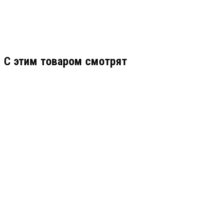
C этим товаром смотрят
TEPLOCOM - 500+40 (518)
АРТИКУЛ: УТ000051613
30 456
В КОРЗИНУ