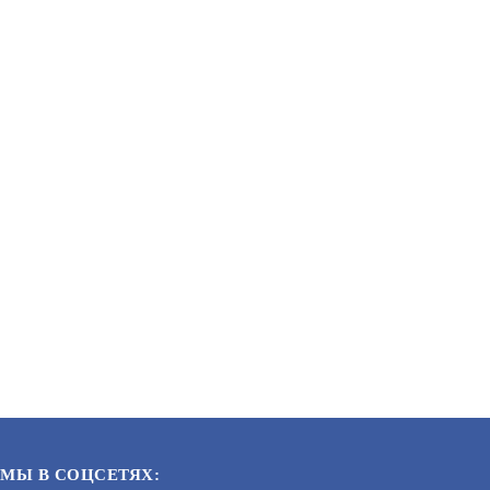
ББП-30 (ИСП. 1)
АРТИКУЛ: УТ000004840
В КОРЗИНУ
В КОРЗИНУ
2 680
МЫ В СОЦСЕТЯХ: