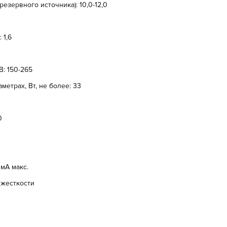
езервного источника): 10,0-12,0
 1,6
: 150-265
етрах, Вт, не более: 33
0
 мА макс.
 жесткости