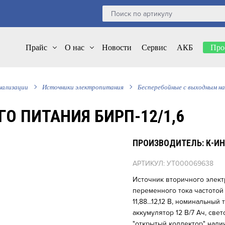
Прайс
О нас
Новости
Сервис
АКБ
Про
нализации
Источники электропитания
Бесперебойные с выходным н
О ПИТАНИЯ БИРП-12/1,6
ПРОИЗВОДИТЕЛЬ: К-И
АРТИКУЛ: УТ000069638
Источник вторичного элект
переменного тока частотой 
11,88...12,12 В, номинальный
аккумулятор 12 В/7 Ач, св
"открытый коллектор" нали