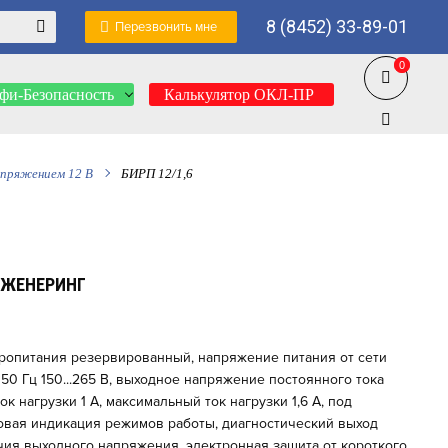
8 (8452) 33-89-01
Перезвонить мне
0
0
фи-Безопасность
Калькулятор ОКЛ-ПР
апряжением 12 В
БИРП 12/1,6
НЖЕНЕРИНГ
ропитания резервированный, напряжение питания от сети
50 Гц 150...265 В, выходное напряжение постоянного тока
 ток нагрузки 1 А, максимальный ток нагрузки 1,6 А, под
етовая индикация режимов работы, диагностический выход
чия выходного напряжения, электронная защита от короткого