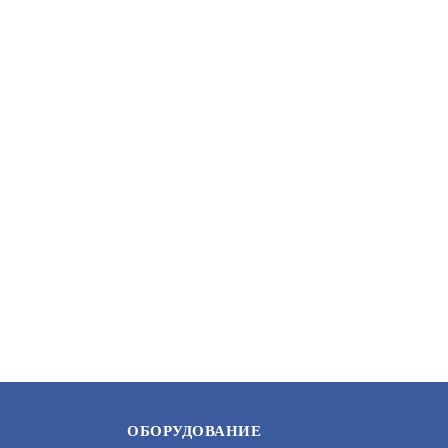
1П, ИСП. 1
ББП РАПАН-100 (361)
0000003054
АРТИКУЛ: УТ000016017
В КОРЗИНУ
7 400
ОБОРУДОВАНИЕ