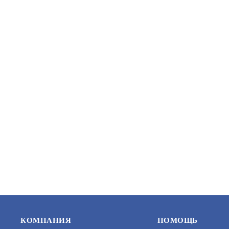
СКАТ-1200 (СКАТ ИБП-12/5-2X7) (90)
ПАРУС 12-
АРТИКУЛ: УТ000054619
АРТИКУЛ: 
В КОРЗИНУ
13 500
3 475
КОМПАНИЯ
ПОМОЩЬ