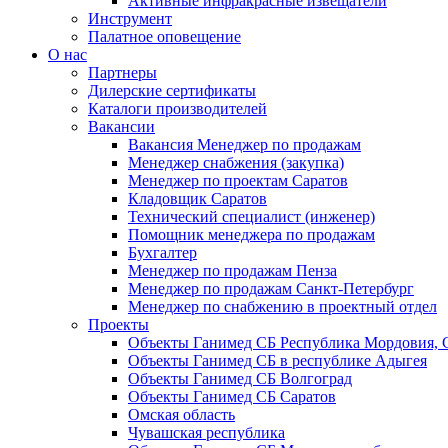
Активные инфракрасные извещатели
Инструмент
Палатное оповещение
О нас
Партнеры
Дилерские сертификаты
Каталоги производителей
Вакансии
Вакансия Менеджер по продажам
Менеджер снабжения (закупка)
Менеджер по проектам Саратов
Кладовщик Саратов
Технический специалист (инженер)
Помощник менеджера по продажам
Бухгалтер
Менеджер по продажам Пенза
Менеджер по продажам Санкт-Петербург
Менеджер по снабжению в проектный отдел
Проекты
Объекты Ганимед СБ Республика Мордовия, 
Объекты Ганимед СБ в республике Адыгея
Объекты Ганимед СБ Волгоград
Объекты Ганимед СБ Саратов
Омская область
Чувашская республика