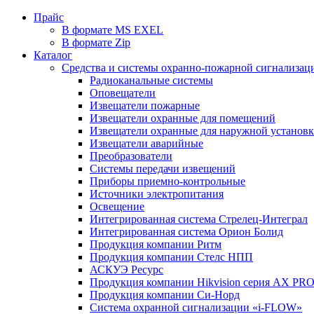
Прайс
В формате MS EXEL
В формате Zip
Каталог
Средства и системы охранно-пожарной сигнализац
Радиоканальные системы
Оповещатели
Извещатели пожарные
Извещатели охранные для помещений
Извещатели охранные для наружной установ
Извещатели аварийные
Преобразователи
Системы передачи извещений
Приборы приемно-контрольные
Источники электропитания
Освещение
Интегрированная система Стрелец-Интеграл
Интегрированная система Орион Болид
Продукция компании Ритм
Продукция компании Стелс НПП
АСКУЭ Ресурс
Продукция компании Hikvision серия AX PR
Продукция компании Си-Норд
Система охранной сигнализации «i-FLOW»