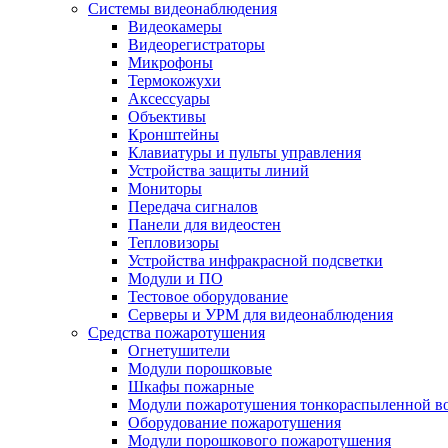
Системы видеонаблюдения
Видеокамеры
Видеорегистраторы
Микрофоны
Термокожухи
Аксессуары
Объективы
Кронштейны
Клавиатуры и пульты управления
Устройства защиты линий
Мониторы
Передача сигналов
Панели для видеостен
Тепловизоры
Устройства инфракрасной подсветки
Модули и ПО
Тестовое оборудование
Серверы и УРМ для видеонаблюдения
Средства пожаротушения
Огнетушители
Модули порошковые
Шкафы пожарные
Модули пожаротушения тонкораспыленной в
Оборудование пожаротушения
Модули порошкового пожаротушения