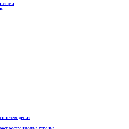
нсляции
ии
го телевидения
 распространяющие горение