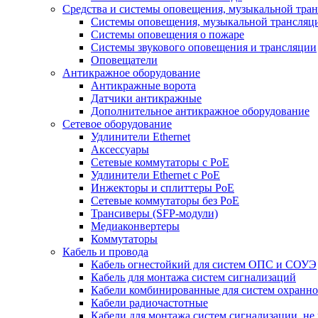
Средства и системы оповещения, музыкальной тра
Системы оповещения, музыкальной трансляц
Системы оповещения о пожаре
Системы звукового оповещения и трансляции
Оповещатели
Антикражное оборудование
Антикражные ворота
Датчики антикражные
Дополнительное антикражное оборудование
Сетевое оборудование
Удлинители Ethernet
Аксессуары
Сетевые коммутаторы с РоЕ
Удлинители Ethernet с PoE
Инжекторы и сплиттеры РоЕ
Сетевые коммутаторы без РоЕ
Трансиверы (SFP-модули)
Медиаконвертеры
Коммутаторы
Кабель и провода
Кабель огнестойкий для систем ОПС и СОУЭ
Кабель для монтажа систем сигнализаций
Кабели комбинированные для систем охранно
Кабели радиочастотные
Кабели для монтажа систем сигнализации, не