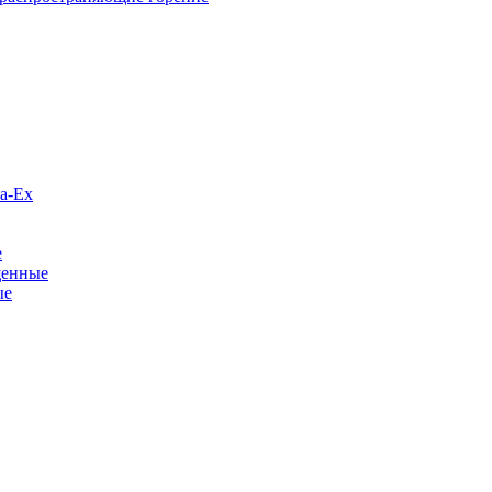
а-Ex
е
щенные
ые