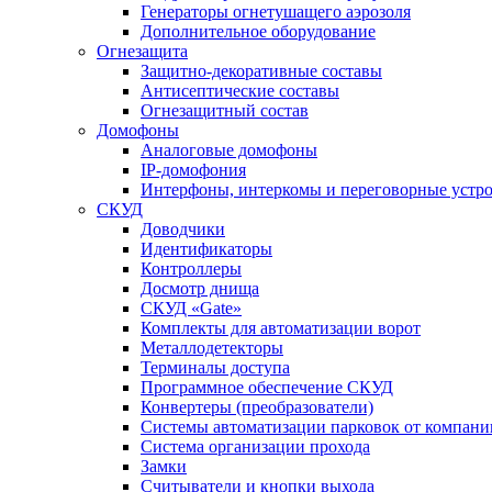
Генераторы огнетушащего аэрозоля
Дополнительное оборудование
Огнезащита
Защитно-декоративные составы
Антисептические составы
Огнезащитный состав
Домофоны
Аналоговые домофоны
IP-домофония
Интерфоны, интеркомы и переговорные устро
СКУД
Доводчики
Идентификаторы
Контроллеры
Досмотр днища
СКУД «Gate»
Комплекты для автоматизации ворот
Металлодетекторы
Терминалы доступа
Программное обеспечение СКУД
Конвертеры (преобразователи)
Системы автоматизации парковок от компан
Система организации прохода
Замки
Считыватели и кнопки выхода