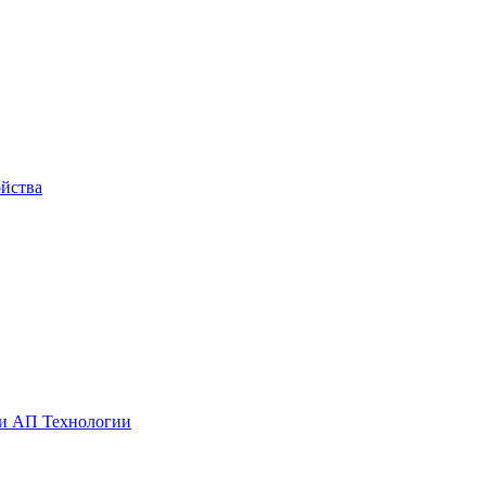
йства
ии АП Технологии