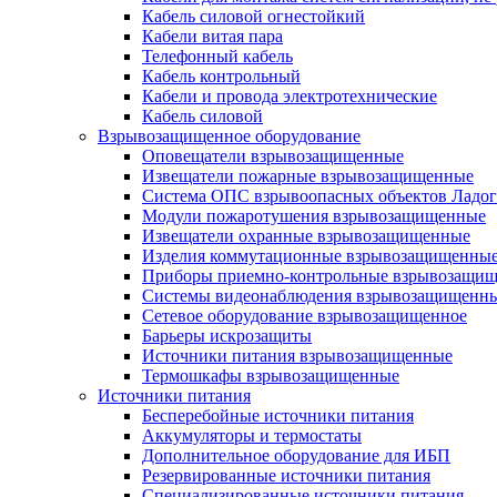
Кабель силовой огнестойкий
Кабели витая пара
Телефонный кабель
Кабель контрольный
Кабели и провода электротехнические
Кабель силовой
Взрывозащищенное оборудование
Оповещатели взрывозащищенные
Извещатели пожарные взрывозащищенные
Система ОПС взрывоопасных объектов Ладог
Модули пожаротушения взрывозащищенные
Извещатели охранные взрывозащищенные
Изделия коммутационные взрывозащищенны
Приборы приемно-контрольные взрывозащи
Системы видеонаблюдения взрывозащищенн
Сетевое оборудование взрывозащищенное
Барьеры искрозащиты
Источники питания взрывозащищенные
Термошкафы взрывозащищенные
Источники питания
Бесперебойные источники питания
Аккумуляторы и термостаты
Дополнительное оборудование для ИБП
Резервированные источники питания
Специализированные источники питания