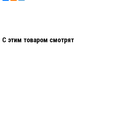
C этим товаром смотрят
ХИТ
КТ 12-12
АРТИКУЛ: УТ000071369
1 720
В КОРЗИНУ