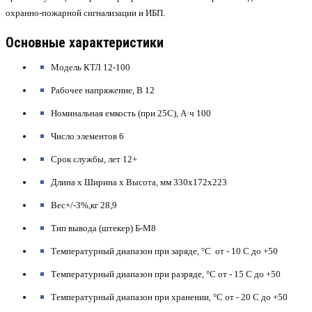
охранно-пожарной сигнализации и ИБП.
Основные характеристики
Модель
КТЛ 12-100
Рабочее напряжение, В
12
Номинальная емкость (при 25С), А·ч
100
Число элементов
6
Срок службы, лет
12+
Длина х Ширина х Высота, мм
330x172x223
Вес+/-3%,кг
28,9
Тип вывода (штекер)
Б-М8
Температурный диапазон при заряде, °C
от - 10 С до +50
Температурный диапазон при разряде, °C
от - 15 С до +50
Температурный диапазон при хранении, °C
от - 20 С до +50