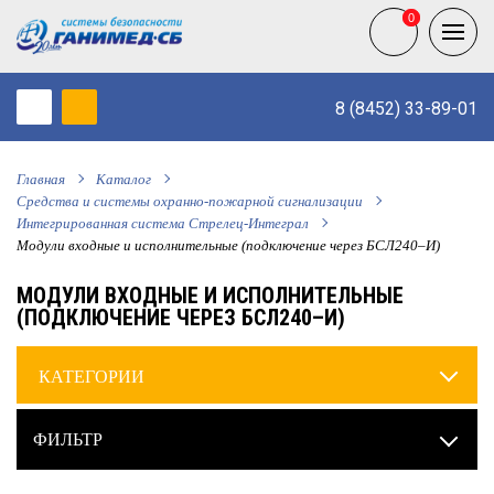
0
0
8 (8452) 33-89-01
Главная
Каталог
Средства и системы охранно-пожарной сигнализации
Интегрированная система Стрелец-Интеграл
Модули входные и исполнительные (подключение через БСЛ240–И)
МОДУЛИ ВХОДНЫЕ И ИСПОЛНИТЕЛЬНЫЕ
(ПОДКЛЮЧЕНИЕ ЧЕРЕЗ БСЛ240–И)
КАТЕГОРИИ
ФИЛЬТР