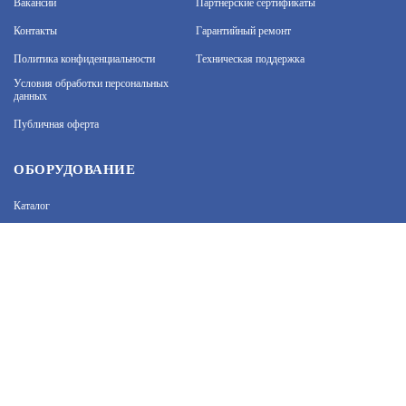
Вакансии
Партнерские сертификаты
Контакты
Гарантийный ремонт
Политика конфиденциальности
Техническая поддержка
На нашем сайте используются cookie–файлы, в том
числе сервисов веб–аналитики. Используя сайт, вы
Условия обработки персональных
данных
соглашаетесь на обработку персональных данных
при помощи cookie–файлов. Подробнее об
Публичная оферта
обработке персональных данных вы можете узнать
в Политике конфиденциальности.
Принять и закрыть
ОБОРУДОВАНИЕ
Каталог
Прайс
Каталоги производителей
Типовые решения
Форум Профи-Безопасность
МЫ В СОЦСЕТЯХ: