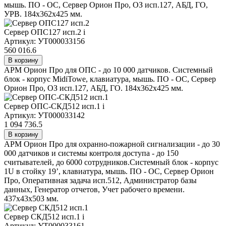
мышь. ПО - ОС, Сервер Орион Про, ОЗ исп.127, АБД, ГО,
УРВ. 184x362x425 мм.
Сервер ОПС127 исп.2
i
Артикул: УТ000033156
560 016.6
В корзину
АРМ Орион Про для ОПС - до 10 000 датчиков. Системный
блок - корпус MidiTowe, клавиатура, мышь. ПО - ОС, Сервер
Орион Про, ОЗ исп.127, АБД, ГО. 184x362x425 мм.
Сервер ОПС-СКД512 исп.1
i
Артикул: УТ000033142
1 094 736.5
В корзину
АРМ Орион Про для охранно-пожарной сигнализации - до 30
000 датчиков и системы контроля доступа - до 150
считывателей, до 6000 сотрудников.Системный блок - корпус
1U в стойку 19’, клавиатура, мышь. ПО - ОС, Сервер Орион
Про, Оперативная задача исп.512, Администратор базы
данных, Генератор отчетов, Учет рабочего времени.
437x43x503 мм.
Сервер СКД512 исп.1
i
Артикул: УТ000033161