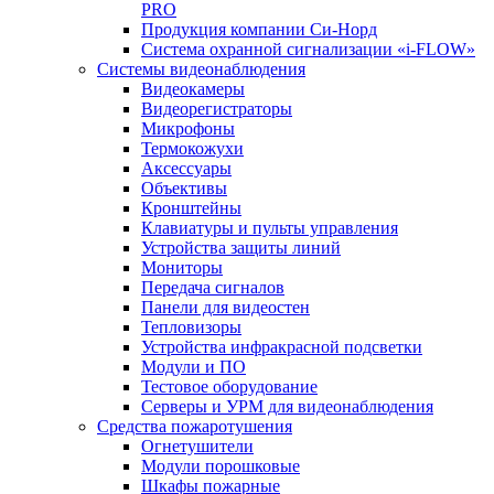
PRO
Продукция компании Си-Норд
Система охранной сигнализации «i-FLOW»
Системы видеонаблюдения
Видеокамеры
Видеорегистраторы
Микрофоны
Термокожухи
Аксессуары
Объективы
Кронштейны
Клавиатуры и пульты управления
Устройства защиты линий
Мониторы
Передача сигналов
Панели для видеостен
Тепловизоры
Устройства инфракрасной подсветки
Модули и ПО
Тестовое оборудование
Серверы и УРМ для видеонаблюдения
Средства пожаротушения
Огнетушители
Модули порошковые
Шкафы пожарные