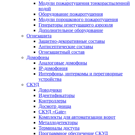
Модули пожаротушения тонкораспыленной
водой
Оборудование пожаротушения
Модули порошкового пожаротушения
Генераторы огнетушащего аэрозоля
Дополнительное оборудование
Огнезащита
Защитно-декоративные составы
Антисептические составы
Огнезащитный состав
Домофоны
Аналоговые домофоны
IP-домофония
Интерфоны, интеркомы и переговорные
устройства
СКУД
Доводчики
Идентификаторы
Контроллеры
Досмотр днища
СКУД «Gate»
Комплекты для автоматизации ворот
Металлодетекторы
Терминалы доступа
Программное обеспечение СКУД