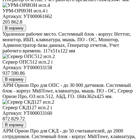
УРМ-ОРИОН исп.4
i
Артикул: УТ000061662
205 862.8
В корзину
Удаленное рабочее место. Системный блок - корпус Неттоп,
монитор, ИБП, клавиатура, мышь. ПО - ОС, Монитор,
Администратор базы данных, Генератор отчетов, Учет
рабочего времени. 117х51х122 мм
Сервер ОПС512 исп.2
i
Артикул: УТ000033158
937 590.86
В корзину
АРМ Орион Про для ОПС - до 30 000 датчиков. Системный
блок - корпус MidiTowe, клавиатура, мышь. ПО - ОС, Сервер
Орион Про, ОЗ исп.512, АБД, ГО. 184x362x425 мм.
Сервер СКД127 исп.2
i
Артикул: УТ000033160
872 829.72
В корзину
АРМ Орион Про для СКД - до 50 считывателей, до 2000
сотрудников. Системный блок - корпус MidiTowe, клавиатура,