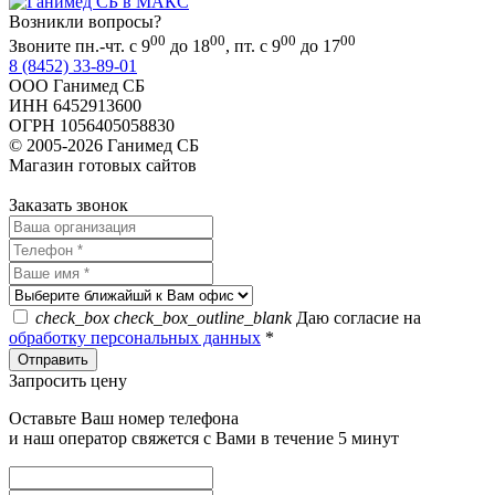
Возникли вопросы?
00
00
00
00
Звоните пн.-чт. с 9
до 18
, пт. с 9
до 17
8 (8452) 33-89-01
ООО Ганимед СБ
ИНН 6452913600
ОГРН 1056405058830
© 2005-2026 Ганимед СБ
Магазин готовых сайтов
KUPIWEB.RU
beget - хостинг провайдер
Заказать звонок
check_box
check_box_outline_blank
Даю согласие на
обработку персональных данных
*
Запросить цену
Оставьте Ваш номер телефона
и наш оператор свяжется с Вами в течение 5 минут