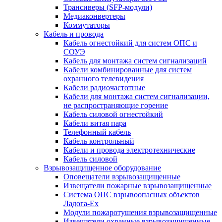
Трансиверы (SFP-модули)
Медиаконвертеры
Коммутаторы
Кабель и провода
Кабель огнестойкий для систем ОПС и
СОУЭ
Кабель для монтажа систем сигнализаций
Кабели комбинированные для систем
охранного телевидения
Кабели радиочастотные
Кабели для монтажа систем сигнализации,
не распространяющие горение
Кабель силовой огнестойкий
Кабели витая пара
Телефонный кабель
Кабель контрольный
Кабели и провода электротехнические
Кабель силовой
Взрывозащищенное оборудование
Оповещатели взрывозащищенные
Извещатели пожарные взрывозащищенные
Система ОПС взрывоопасных объектов
Ладога-Ex
Модули пожаротушения взрывозащищенные
Извещатели охранные взрывозащищенные