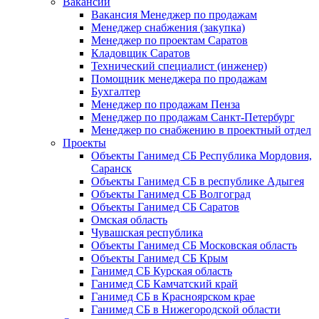
Вакансии
Вакансия Менеджер по продажам
Менеджер снабжения (закупка)
Менеджер по проектам Саратов
Кладовщик Саратов
Технический специалист (инженер)
Помощник менеджера по продажам
Бухгалтер
Менеджер по продажам Пенза
Менеджер по продажам Санкт-Петербург
Менеджер по снабжению в проектный отдел
Проекты
Объекты Ганимед СБ Республика Мордовия,
Саранск
Объекты Ганимед СБ в республике Адыгея
Объекты Ганимед СБ Волгоград
Объекты Ганимед СБ Саратов
Омская область
Чувашская республика
Объекты Ганимед СБ Московская область
Объекты Ганимед СБ Крым
Ганимед СБ Курская область
Ганимед СБ Камчатский край
Ганимед СБ в Красноярском крае
Ганимед СБ в Нижегородской области