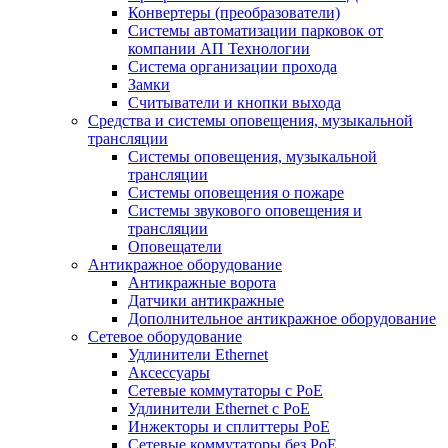
Конвертеры (преобразователи)
Системы автоматизации парковок от
компании АП Технологии
Система организации прохода
Замки
Считыватели и кнопки выхода
Средства и системы оповещения, музыкальной
трансляции
Системы оповещения, музыкальной
трансляции
Системы оповещения о пожаре
Системы звукового оповещения и
трансляции
Оповещатели
Антикражное оборудование
Антикражные ворота
Датчики антикражные
Дополнительное антикражное оборудование
Сетевое оборудование
Удлинители Ethernet
Аксессуары
Сетевые коммутаторы с РоЕ
Удлинители Ethernet с PoE
Инжекторы и сплиттеры РоЕ
Сетевые коммутаторы без РоЕ