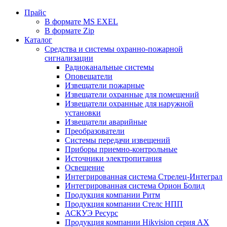
Прайс
В формате MS EXEL
В формате Zip
Каталог
Средства и системы охранно-пожарной
сигнализации
Радиоканальные системы
Оповещатели
Извещатели пожарные
Извещатели охранные для помещений
Извещатели охранные для наружной
установки
Извещатели аварийные
Преобразователи
Системы передачи извещений
Приборы приемно-контрольные
Источники электропитания
Освещение
Интегрированная система Стрелец-Интеграл
Интегрированная система Орион Болид
Продукция компании Ритм
Продукция компании Стелс НПП
АСКУЭ Ресурс
Продукция компании Hikvision серия AX