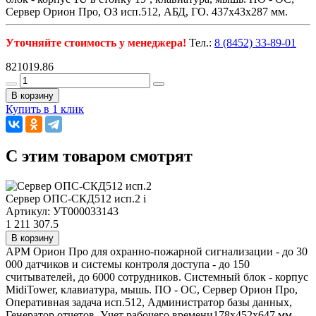
Сервер Орион Про, ОЗ исп.512, АБД, ГО. 437x43x287 мм.
Уточняйте стоимость у менеджера!
Тел.:
8 (8452) 33-89-01
821019.86
В корзину
Купить в 1 клик
C этим товаром смотрят
Сервер ОПС-СКД512 исп.2
i
Артикул: УТ000033143
1 211 307.5
В корзину
АРМ Орион Про для охранно-пожарной сигнализации - до 30
000 датчиков и системы контроля доступа - до 150
считывателей, до 6000 сотрудников. Системный блок - корпус
MidiTower, клавиатура, мышь. ПО - ОС, Сервер Орион Про,
Оперативная задача исп.512, Администратор базы данных,
Генератор отчетов, Учет рабочего времени178x452x647 мм.