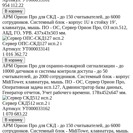
954 112.22
В корзину
АРМ Орион Про для СКД - до 150 считывателей, до 6000
сотрудников. Системный блок - корпус 1U в стойку 19’,
клавиатура, мышь. ПО - ОС, Сервер Орион Про, ОЗ исп.512,
АБД, ГО, УРВ. 437x43x503 мм.
Сервер ОПС-СКД127 исп.2
i
Артикул: УТ000033141
1 016 362.72
В корзину
АРМ Орион Про для охранно-пожарной сигнализации - до
10000 датчиков и системы контроля доступа - до 50
считывателей, до 2000 сотрудников. Системный блок - корпус
MidiTower, клавиатура, мышь. ПО - ОС, Сервер Орион Про,
Оперативная задача исп.127, Администратор базы данных,
Генератор отчетов, Учет рабочего времени. 178x452x647 мм.
Сервер СКД512 исп.2
i
Артикул: УТ000033162
1 070 683.22
В корзину
АРМ Орион Про для СКД - до 150 считывателей, до 6000
сотрудников. Системный блок - MidiTowe, клавиатура, мышь.