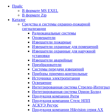
Прайс
В формате MS EXEL
В формате Zip
Каталог
Средства и системы охранно-пожарной
сигнализации
Радиоканальные системы
Оповещатели
Извещатели пожарные
Извещатели охранные для помещений
Извещатели охранные для наружной
установки
Извещатели аварийные
Преобразователи
Системы передачи извещений
Приборы приемно-контрольные
Источники электропитания
Освещение
Интегрированная система Стрелец-Интеграл
Интегрированная система Орион Болид
Продукция компании Ритм
Продукция компании Стелс НПП
АСКУЭ Ресурс
Продукция компании Hikvision серия AX