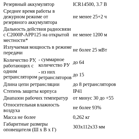
Резервный аккумулятор
ICR14500, 3.7 В
Среднее время работы в
дежурном режиме от
не менее 25+2 ч
резервного аккумулятора
Дальность действия радиосвязи
с С2000Р-АРР125 на открытой
не менее 1200 м
местности*
Излучаемая мощность в режиме
не более 25 мВт
передачи
- суммарное
Количество РУ,
до 64
количество РУ
работающих с
одним
- из них
до 15
ретранслятором
ретрансляторов
Длина цепи ретрансляции
до 8 ретрансляторов
Степень защиты корпуса
IP41
Диапазон рабочих температур
от минус 30 до +55
Относительная влажность
не более 93%
воздуха
Масса не более
0,262 кг
Габаритные размеры
303х112х33 мм
оповещателя (Ш х В х Г)