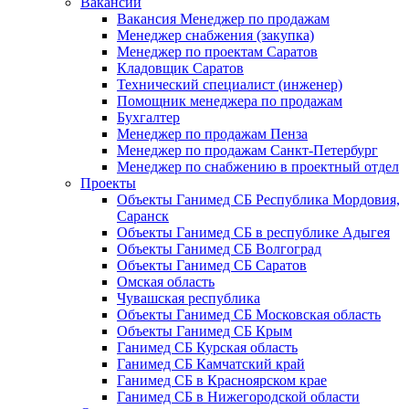
Вакансии
Вакансия Менеджер по продажам
Менеджер снабжения (закупка)
Менеджер по проектам Саратов
Кладовщик Саратов
Технический специалист (инженер)
Помощник менеджера по продажам
Бухгалтер
Менеджер по продажам Пенза
Менеджер по продажам Санкт-Петербург
Менеджер по снабжению в проектный отдел
Проекты
Объекты Ганимед СБ Республика Мордовия,
Саранск
Объекты Ганимед СБ в республике Адыгея
Объекты Ганимед СБ Волгоград
Объекты Ганимед СБ Саратов
Омская область
Чувашская республика
Объекты Ганимед СБ Московская область
Объекты Ганимед СБ Крым
Ганимед СБ Курская область
Ганимед СБ Камчатский край
Ганимед СБ в Красноярском крае
Ганимед СБ в Нижегородской области