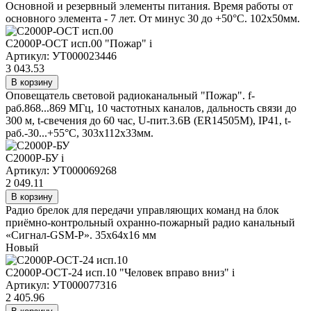
Основной и резервный элементы питания. Время работы от
основного элемента - 7 лет. От минус 30 до +50°С. 102х50мм.
С2000Р-ОСТ исп.00 "Пожар"
i
Артикул: УТ000023446
3 043.53
В корзину
Оповещатель световой радиоканальный "Пожар". f-
раб.868...869 МГц, 10 частотных каналов, дальность связи до
300 м, t-свечения до 60 час, U-пит.3.6В (ER14505M), IP41, t-
раб.-30...+55°С, 303х112х33мм.
С2000Р-БУ
i
Артикул: УТ000069268
2 049.11
В корзину
Радио брелок для передачи управляющих команд на блок
приёмно-контрольный охранно-пожарный радио канальный
«Сигнал-GSM-Р». 35x64x16 мм
Новый
С2000Р-ОСТ-24 исп.10 "Человек вправо вниз"
i
Артикул: УТ000077316
2 405.96