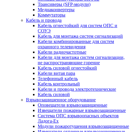
Трансиверы (SFP-модули)
Медиаконвертеры
Коммутаторы
Кабель и провода
Кабель огнестойкий для систем ОПС и
СОУЭ
Кабель для монтажа систем сигнализаций
Кабели комбинированные для систем
охранного телевидения
Кабели радиочастотные
Кабели для монтажа систем сигнализации,
не распространяющие горение
Кабель силовой огнестойкий
Кабели витая пара
Телефонный кабель
Кабель контрольный
Кабели и провода электротехнические
Кабель силовой
Взрывозащищенное оборудование
Оповещатели взрывозащищенные
Извещатели пожарные взрывозащищенные
Система ОПС взрывоопасных объектов
Ладога-Ex
Модули пожаротушения взрывозащищенные
Извещатели охранные взрывозащищенные