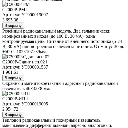
С2000Р-РМ
i
Артикул: УТ000019007
3 695.38
В корзину
Релейный радиоканальный модуль. Два гальванически
изолированных выхода (до 100 В, 30 мА), одна
контролируемая цепь. Питание от внешнего источника (5-24
В, 30 мА) или встроенного элемента питания. От минус 30 до
+50°С. 102×107×39мм.
С2000Р-Сдвиг исп.02
i
Артикул: УТ000031537
1 901.61
В корзину
Охранный магнитоконтактный адресный радиоканальный
извещатель 46×32×8 мм.
С2000Р-ИП
i
Артикул: УТ000019005
2 954.72
В корзину
Тепловой радиоканальный пожарный извещатель,
максимально-дифференциальный, адресно-аналоговый.