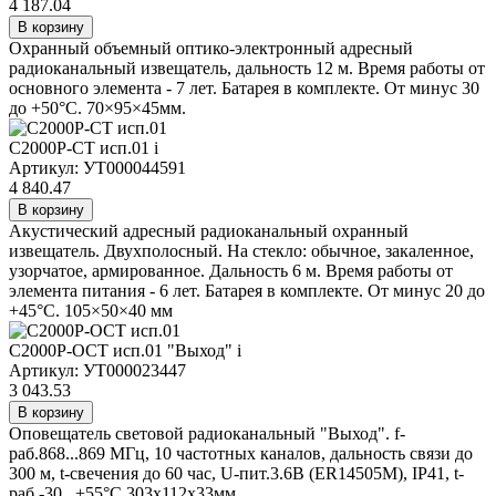
4 187.04
В корзину
Охранный объемный оптико-электронный адресный
радиоканальный извещатель, дальность 12 м. Время работы от
основного элемента - 7 лет. Батарея в комплекте. От минус 30
до +50°С. 70×95×45мм.
С2000Р-СТ исп.01
i
Артикул: УТ000044591
4 840.47
В корзину
Акустический адресный радиоканальный охранный
извещатель. Двухполосный. На стекло: обычное, закаленное,
узорчатое, армированное. Дальность 6 м. Время работы от
элемента питания - 6 лет. Батарея в комплекте. От минус 20 до
+45°С. 105×50×40 мм
С2000Р-ОСТ исп.01 "Выход"
i
Артикул: УТ000023447
3 043.53
В корзину
Оповещатель световой радиоканальный "Выход". f-
раб.868...869 МГц, 10 частотных каналов, дальность связи до
300 м, t-свечения до 60 час, U-пит.3.6В (ER14505M), IP41, t-
раб.-30...+55°С,303х112х33мм.