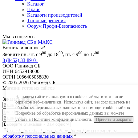
Каталог
Прайс
Каталоги производителей
Типовые решения
Форум Профи-Безопасность
Мы в соцсетях:
Возникли вопросы?
00
00
00
00
Звоните пн.-чт. с 9
до 18
, пт. с 9
до 17
8 (8452) 33-89-01
ООО Ганимед СБ
ИНН 6452913600
ОГРН 1056405058830
© 2005-2026 Ганимед СБ
Магазин готовых сайтов
KUPIWEB.RU
beget - хостинг провайдер
На нашем сайте используются cookie–файлы, в том числе
Заказать звонок
сервисов веб–аналитики. Используя сайт, вы соглашаетесь на
обработку персональных данных при помощи cookie–файлов.
Подробнее об обработке персональных данных вы можете
узнать в Политике конфиденциальности.
Принять и закрыть
check_box
check_box_outline_blank
Даю согласие на
обработку персональных данных
*