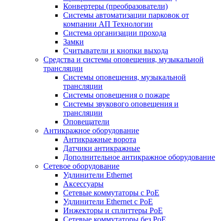
Конвертеры (преобразователи)
Системы автоматизации парковок от
компании АП Технологии
Система организации прохода
Замки
Считыватели и кнопки выхода
Средства и системы оповещения, музыкальной
трансляции
Системы оповещения, музыкальной
трансляции
Системы оповещения о пожаре
Системы звукового оповещения и
трансляции
Оповещатели
Антикражное оборудование
Антикражные ворота
Датчики антикражные
Дополнительное антикражное оборудование
Сетевое оборудование
Удлинители Ethernet
Аксессуары
Сетевые коммутаторы с РоЕ
Удлинители Ethernet с PoE
Инжекторы и сплиттеры РоЕ
Сетевые коммутаторы без РоЕ