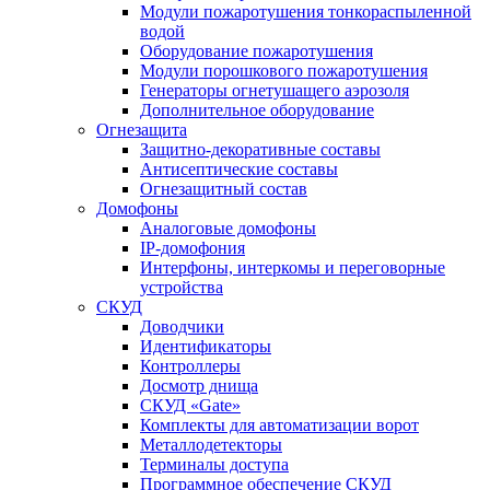
Модули пожаротушения тонкораспыленной
водой
Оборудование пожаротушения
Модули порошкового пожаротушения
Генераторы огнетушащего аэрозоля
Дополнительное оборудование
Огнезащита
Защитно-декоративные составы
Антисептические составы
Огнезащитный состав
Домофоны
Аналоговые домофоны
IP-домофония
Интерфоны, интеркомы и переговорные
устройства
СКУД
Доводчики
Идентификаторы
Контроллеры
Досмотр днища
СКУД «Gate»
Комплекты для автоматизации ворот
Металлодетекторы
Терминалы доступа
Программное обеспечение СКУД