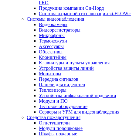
PRO
Продукция компании Си-Норд
Система охранной сигнализации «i-FLOW»
Системы видеонаблюдения
Видеокамеры
Видеорегистраторы
Микрофоны
Термокожухи
Аксессуары
Объективы
Кронштейны
Клавиатуры и пульты управления
Устройства защиты линий
Мониторы
Передача сигналов
Панели для видеостен
Тепловизоры
Устройства инфракрасной подсветки
Модули и ПО
Тестовое оборудование
Серверы и УРМ для видеонаблюдения
Средства пожаротушения
Огнетушители
Модули порошковые
Шкафы пожарные