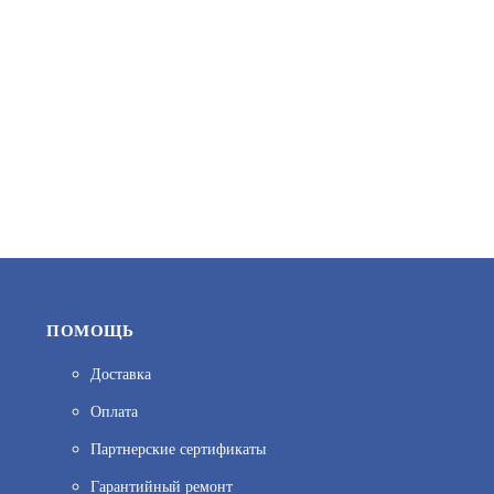
3 290.95
В КОРЗИНУ
ПОМОЩЬ
Доставка
Оплата
С2000Р-КП
Партнерские сертификаты
АРТИКУЛ: УТ000078072
Гарантийный ремонт