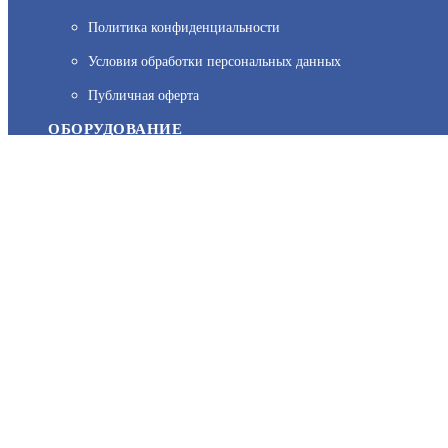
Политика конфиденциальности
На нашем сайте используются cookie–файлы, в том числе сервис
Условия обработки персональных данных
персональных данных вы можете узнать в Политике конфиденц
Публичная оферта
ОБОРУДОВАНИЕ
Каталог
Прайс
Каталоги производителей
Типовые решения
Форум Профи-Безопасность
МЫ В СОЦСЕТЯХ: