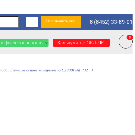
Перезвонить мне
8 (8452) 33-89-01
0
0
рофи-Безопасность
Калькулятор ОКЛ-ПР
подсистема на основе контроллера С2000Р-АРР32