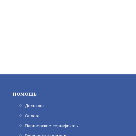
4 187.04
В КОРЗИНУ
ПОМОЩЬ
Доставка
Оплата
С2000Р-ИК ИСП.02
Партнерские сертификаты
Гарантийный ремонт