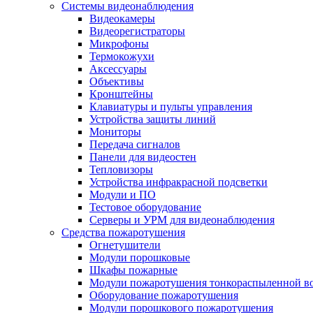
Системы видеонаблюдения
Видеокамеры
Видеорегистраторы
Микрофоны
Термокожухи
Аксессуары
Объективы
Кронштейны
Клавиатуры и пульты управления
Устройства защиты линий
Мониторы
Передача сигналов
Панели для видеостен
Тепловизоры
Устройства инфракрасной подсветки
Модули и ПО
Тестовое оборудование
Серверы и УРМ для видеонаблюдения
Средства пожаротушения
Огнетушители
Модули порошковые
Шкафы пожарные
Модули пожаротушения тонкораспыленной в
Оборудование пожаротушения
Модули порошкового пожаротушения