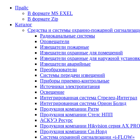
Прайс
В формате MS EXEL
В формате Zip
Каталог
Средства и системы охранно-пожарной сигнализац
Радиоканальные системы
Оповещатели
Извещатели пожарные
Извещатели охранные для помещений
Извещатели охранные для наружной установ
Извещатели аварийные
Преобразователи
Системы передачи извещений
Приборы приемно-контрольные
Источники электропитания
Освещение
Интегрированная система Стрелец-Интеграл
Интегрированная система Орион Болид
Продукция компании Ритм
Продукция компании Стелс НПП
АСКУЭ Ресурс
Продукция компании Hikvision серия AX PR
Продукция компании Си-Норд
Система охранной сигнализации «i-FLOW»