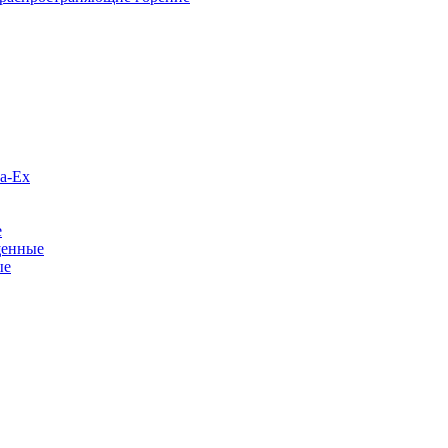
а-Ex
е
щенные
ые