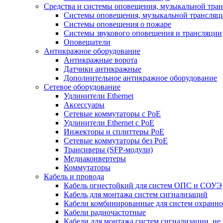
Средства и системы оповещения, музыкальной тра
Системы оповещения, музыкальной трансляц
Системы оповещения о пожаре
Системы звукового оповещения и трансляции
Оповещатели
Антикражное оборудование
Антикражные ворота
Датчики антикражные
Дополнительное антикражное оборудование
Сетевое оборудование
Удлинители Ethernet
Аксессуары
Сетевые коммутаторы с РоЕ
Удлинители Ethernet с PoE
Инжекторы и сплиттеры РоЕ
Сетевые коммутаторы без РоЕ
Трансиверы (SFP-модули)
Медиаконвертеры
Коммутаторы
Кабель и провода
Кабель огнестойкий для систем ОПС и СОУЭ
Кабель для монтажа систем сигнализаций
Кабели комбинированные для систем охранно
Кабели радиочастотные
Кабели для монтажа систем сигнализации, не