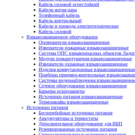
Кабель силовой огнестойкий
Кабели витая пара
Телефонный кабель
Кабель контрольный
Кабели и провода электротехнические
Кабель силовой
Взрывозащищенное оборудование
Оповещатели взрывозащищенные
Извещатели пожарные взрывозащищенные
Система ОПС взрывоопасных объектов Ладог
Модули пожаротушения взрывозащищенные
Извещатели охранные взрывозащищенные
Изделия коммутационные взрывозащищенны
Приборы приемно-контрольные взрывозащи
Системы видеонаблюдения взрывозащищенн
Сетевое оборудование взрывозащищенное
Барьеры искрозащиты
Источники питания взрывозащищенные
Термошкафы взрывозащищенные
Источники питания
Бесперебойные источники питания
Аккумуляторы и термостаты
Дополнительное оборудование для ИБП
Резервированные источники питания
Специализированные источники питания