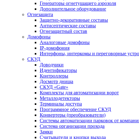
Генераторы огнетушащего аэрозоля
Дополнительное оборудование
Огнезащита
Защитно-декоративные составы
Антисептические составы
Огнезащитный состав
Домофоны
Аналоговые домофоны
IP-домофония
Интерфоны, интеркомы и переговорные устро
СКУД
Доводчики
Идентификаторы
Контроллеры
Досмотр днища
СКУД «Gate»
Комплекты для автоматизации ворот
Металлодетекторы
Терминалы доступа
Программное обеспечение СКУД
Конвертеры (преобразователи)
Системы автоматизации парковок от компан
Система организации прохода
Замки
Считыватели и кнопки выхода