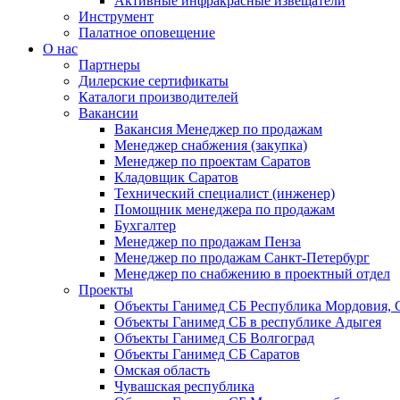
Активные инфракрасные извещатели
Инструмент
Палатное оповещение
О нас
Партнеры
Дилерские сертификаты
Каталоги производителей
Вакансии
Вакансия Менеджер по продажам
Менеджер снабжения (закупка)
Менеджер по проектам Саратов
Кладовщик Саратов
Технический специалист (инженер)
Помощник менеджера по продажам
Бухгалтер
Менеджер по продажам Пенза
Менеджер по продажам Санкт-Петербург
Менеджер по снабжению в проектный отдел
Проекты
Объекты Ганимед СБ Республика Мордовия, 
Объекты Ганимед СБ в республике Адыгея
Объекты Ганимед СБ Волгоград
Объекты Ганимед СБ Саратов
Омская область
Чувашская республика