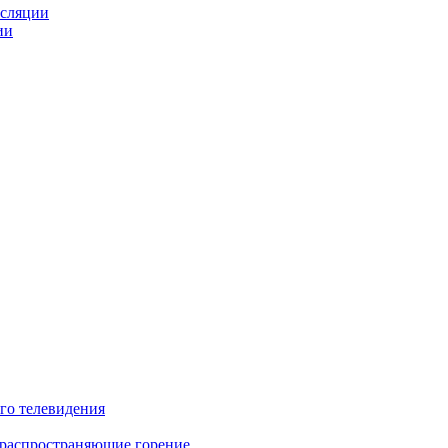
нсляции
ии
го телевидения
 распространяющие горение