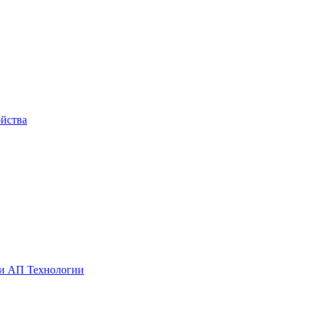
йства
ии АП Технологии