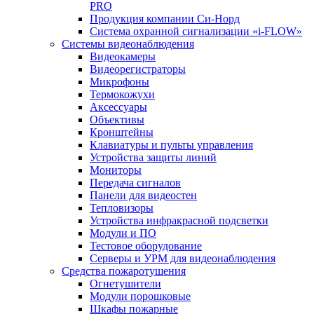
PRO
Продукция компании Си-Норд
Система охранной сигнализации «i-FLOW»
Системы видеонаблюдения
Видеокамеры
Видеорегистраторы
Микрофоны
Термокожухи
Аксессуары
Объективы
Кронштейны
Клавиатуры и пульты управления
Устройства защиты линий
Мониторы
Передача сигналов
Панели для видеостен
Тепловизоры
Устройства инфракрасной подсветки
Модули и ПО
Тестовое оборудование
Серверы и УРМ для видеонаблюдения
Средства пожаротушения
Огнетушители
Модули порошковые
Шкафы пожарные