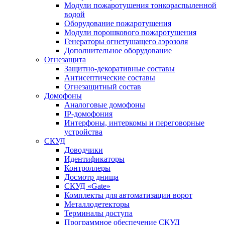
Модули пожаротушения тонкораспыленной
водой
Оборудование пожаротушения
Модули порошкового пожаротушения
Генераторы огнетушащего аэрозоля
Дополнительное оборудование
Огнезащита
Защитно-декоративные составы
Антисептические составы
Огнезащитный состав
Домофоны
Аналоговые домофоны
IP-домофония
Интерфоны, интеркомы и переговорные
устройства
СКУД
Доводчики
Идентификаторы
Контроллеры
Досмотр днища
СКУД «Gate»
Комплекты для автоматизации ворот
Металлодетекторы
Терминалы доступа
Программное обеспечение СКУД