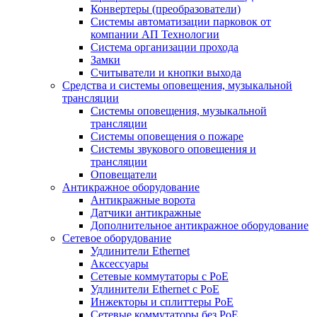
Конвертеры (преобразователи)
Системы автоматизации парковок от
компании АП Технологии
Система организации прохода
Замки
Считыватели и кнопки выхода
Средства и системы оповещения, музыкальной
трансляции
Системы оповещения, музыкальной
трансляции
Системы оповещения о пожаре
Системы звукового оповещения и
трансляции
Оповещатели
Антикражное оборудование
Антикражные ворота
Датчики антикражные
Дополнительное антикражное оборудование
Сетевое оборудование
Удлинители Ethernet
Аксессуары
Сетевые коммутаторы с РоЕ
Удлинители Ethernet с PoE
Инжекторы и сплиттеры РоЕ
Сетевые коммутаторы без РоЕ