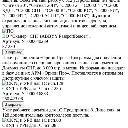
защиты. Обеспечивает работу с 512 устройствами (из числа
"Сигнал-20", "Сигнал-20П", "С2000-2", "С2000-4", "С2000-
КДЛ", "С2000-СП1", "С2000-К", "С2000-КС", "С2000-БИ",
"С2000-ИТ", "С2000-АСПТ", "С2000-КПБ"). Функции:
охранная, пожарная сигнализация, контроль доступа,
управление пожарной автоматикой и видео наблюдением.
ПО "Сканер" СНГ (ABBYY PassportReader)
i
Артикул: УТ000040289
87 230
В корзину
Пакет расширения «Орион Про». Программа для получения
информации со специализированного сканера документов.
Документы СНГ, до 3 000 стр. в месяц. Информацию передает
в базу данных АРМ «Орион Про». Поставляется в отдельном
дистрибутиве с ключом защиты
СКУД и УРВ для 1С исп.128
i
Артикул: УТ000016833
250 423.06
В корзину
Учет рабочего времени для 1С:Предприятие 8. Лицензия на
128 дополнительных контроллеров доступа.
СКУД и УРВ для 1С исп.08
i