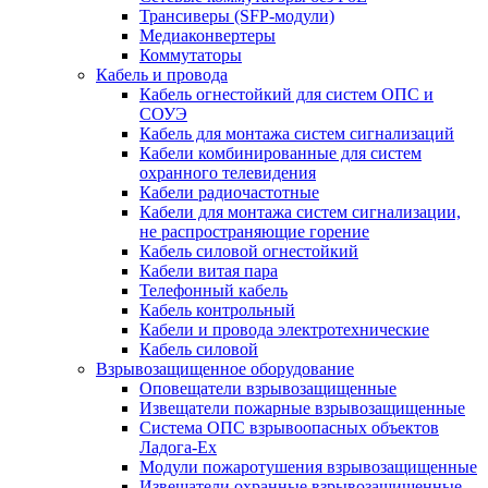
Трансиверы (SFP-модули)
Медиаконвертеры
Коммутаторы
Кабель и провода
Кабель огнестойкий для систем ОПС и
СОУЭ
Кабель для монтажа систем сигнализаций
Кабели комбинированные для систем
охранного телевидения
Кабели радиочастотные
Кабели для монтажа систем сигнализации,
не распространяющие горение
Кабель силовой огнестойкий
Кабели витая пара
Телефонный кабель
Кабель контрольный
Кабели и провода электротехнические
Кабель силовой
Взрывозащищенное оборудование
Оповещатели взрывозащищенные
Извещатели пожарные взрывозащищенные
Система ОПС взрывоопасных объектов
Ладога-Ex
Модули пожаротушения взрывозащищенные
Извещатели охранные взрывозащищенные