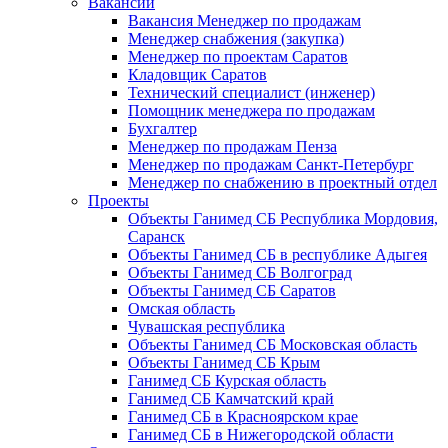
Вакансии
Вакансия Менеджер по продажам
Менеджер снабжения (закупка)
Менеджер по проектам Саратов
Кладовщик Саратов
Технический специалист (инженер)
Помощник менеджера по продажам
Бухгалтер
Менеджер по продажам Пенза
Менеджер по продажам Санкт-Петербург
Менеджер по снабжению в проектный отдел
Проекты
Объекты Ганимед СБ Республика Мордовия,
Саранск
Объекты Ганимед СБ в республике Адыгея
Объекты Ганимед СБ Волгоград
Объекты Ганимед СБ Саратов
Омская область
Чувашская республика
Объекты Ганимед СБ Московская область
Объекты Ганимед СБ Крым
Ганимед СБ Курская область
Ганимед СБ Камчатский край
Ганимед СБ в Красноярском крае
Ганимед СБ в Нижегородской области