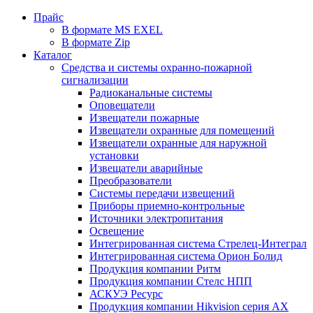
Прайс
В формате MS EXEL
В формате Zip
Каталог
Средства и системы охранно-пожарной
сигнализации
Радиоканальные системы
Оповещатели
Извещатели пожарные
Извещатели охранные для помещений
Извещатели охранные для наружной
установки
Извещатели аварийные
Преобразователи
Системы передачи извещений
Приборы приемно-контрольные
Источники электропитания
Освещение
Интегрированная система Стрелец-Интеграл
Интегрированная система Орион Болид
Продукция компании Ритм
Продукция компании Стелс НПП
АСКУЭ Ресурс
Продукция компании Hikvision серия AX