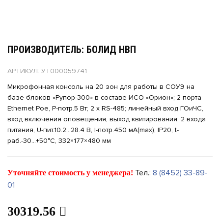
ПРОИЗВОДИТЕЛЬ: БОЛИД НВП
АРТИКУЛ: УТ000059741
Микрофонная консоль на 20 зон для работы в СОУЭ на
базе блоков «Рупор-300» в составе ИСО «Орион»; 2 порта
Ethernet Poe, P-потр.5 Вт; 2 х RS-485; линейный вход ГОиЧС,
вход включения оповещения, выход квитирования; 2 входа
питания, U-пит.10.2...28.4 В, I-потр.450 мА(max); IP20, t-
раб.-30...+50°С, 332×177×480 мм
Тел.:
8 (8452) 33-89-
Уточняйте стоимость у менеджера!
01
30319.56