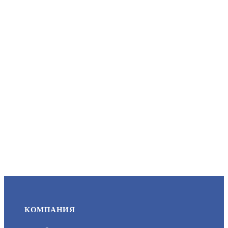
С2000-ПП
АРТИКУЛ: УТ000068844
1 758.87
В КОРЗИНУ
М3000-УСПД
АРТИКУЛ: УТ000050898
КОМПАНИЯ
30 000