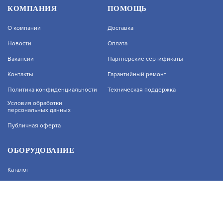
С2000-АПА
КОМПАНИЯ
ПОМОЩЬ
О компании
Доставка
АРТИКУЛ: УТ000068928
Новости
Оплата
Вакансии
Партнерские сертификаты
В КОРЗИНУ
10 700.74
Контакты
Гарантийный ремонт
На нашем сайте используются cookie–файлы, в
Политика конфиденциальности
Техническая поддержка
том числе сервисов веб–аналитики. Используя
сайт, вы соглашаетесь на обработку
Условия обработки
персональных данных
персональных данных при помощи cookie–
файлов. Подробнее об обработке
ШПС-12 ИСП.12
Публичная оферта
персональных данных вы можете узнать в
Политике конфиденциальности.
АРТИКУЛ: УТ000043953
Принять и закрыть
ОБОРУДОВАНИЕ
Каталог
В КОРЗИНУ
31 509.06
Прайс
Каталоги производителей
Типовые решения