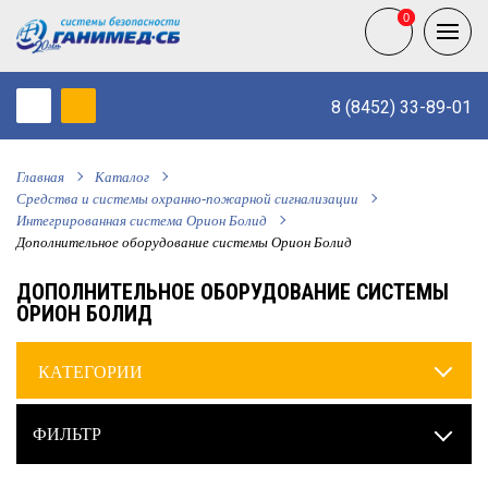
0
0
8 (8452) 33-89-01
Главная
Каталог
Средства и системы охранно-пожарной сигнализации
Интегрированная система Орион Болид
Дополнительное оборудование системы Орион Болид
ДОПОЛНИТЕЛЬНОЕ ОБОРУДОВАНИЕ СИСТЕМЫ
ОРИОН БОЛИД
КАТЕГОРИИ
ФИЛЬТР