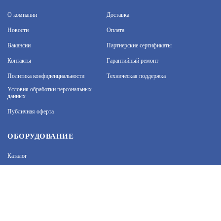
О компании
Доставка
Новости
Оплата
Вакансии
Партнерские сертификаты
Контакты
Гарантийный ремонт
Политика конфиденциальности
Техническая поддержка
На нашем сайте используются cookie–файлы, в том
числе сервисов веб–аналитики. Используя сайт, вы
Условия обработки персональных
данных
соглашаетесь на обработку персональных данных
при помощи cookie–файлов. Подробнее об
Публичная оферта
обработке персональных данных вы можете узнать
в Политике конфиденциальности.
Принять и закрыть
ОБОРУДОВАНИЕ
Каталог
Прайс
Каталоги производителей
Типовые решения
Форум Профи-Безопасность