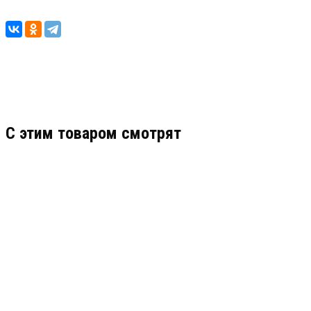
C этим товаром смотрят
М3000-Т ИНСАТ
АРТИКУЛ: УТ000023791
22 204