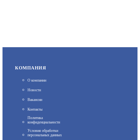
КОМПАНИЯ
О компании
Новости
Вакансии
Контакты
Политика
конфиденциальности
На нашем сайте используются cookie–файлы, в том числе
Условия обработки
сервисов веб–аналитики. Используя сайт, вы соглашаетесь на
персональных данных
обработку персональных данных при помощи cookie–файлов.