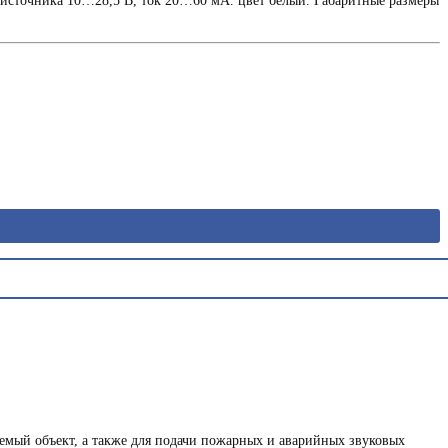
о источника 10…28,5 В, ток 20…60 мА. цвет белый. Габаритные размеры
емый объект, а также для подачи пожарных и аварийных звуковых