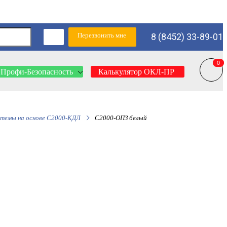
Перезвонить мне
8 (8452) 33-89-01
0
0
Профи-Безопасность
Калькулятор ОКЛ-ПР
стемы на основе С2000-КДЛ
С2000-ОПЗ белый