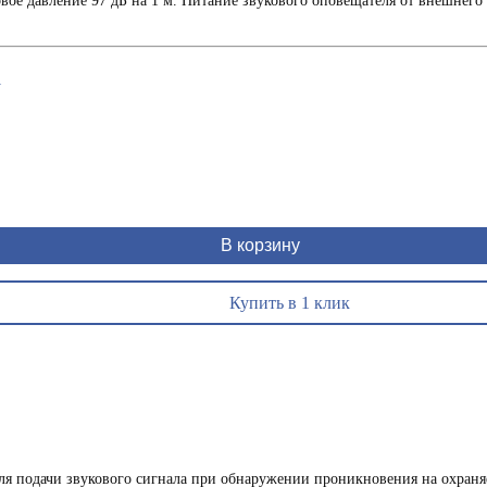
вое давление 97 дБ на 1 м. Питание звукового оповещателя от внешнег
1
В корзину
Купить в 1 клик
для подачи звукового сигнала при обнаружении проникновения на охраня