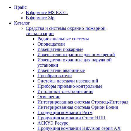
Прайс
В формате MS EXEL
В формате Zip
Каталог
Средства и системы охранно-пожарной
сигнализации
Радиоканальные системы
Оповещатели
Извещатели пожарные
Извещатели охранные для помещений
Извещатели охранные для наружной
установки
Извещатели аварийные
Преобразователи
Системы передачи извещений
Приборы приемно-контрольные
Источники электропитания
Освещение
Интегрированная система Стрелец-Интеграл
Интегрированная система Орион Болид
Продукция компании Ритм
Продукция компании Стелс НПП
АСКУЭ Ресурс
Продукция компании Hikvision серия AX