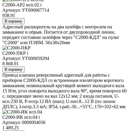
С2000-АР2 исп.02
i
Артикул: УТ000067714
938.91
В корзину
Адресный расширитель на два шлейфа с контролем на
замыкание и обрыв. Питается от двухпроводной линии,
передает состояние шлейфов через "С2000-КДЛ" на пульт
"С2000" или ПЭВМ. 56х38х20мм
С2000-ПКР
i
Артикул: УТ000059294
8 868.91
В корзину
Привод клапана реверсивный адресный для работы с
прибором С2000-КДЛ со встроенным изолятором короткого
замыкания; номинальный крутящий момент выходного вала
15 Н/м, угол поворота выходного вала 90°, время поворота 60
с, передающее звено на вал 12х12 мм; 2 входа питания, U-
исп.230 В, P-потр.12 ВА (max); U-пит.8...12 В (по линии
ДПЛС), I-потр.3.3 мА; IP54, t-раб.-30...+55°С, 170×102×62 мм
С2000-ИК исп.04
i
Артикул: 0000004036
1 489.25