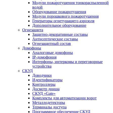
Модули пожаротушения тонкораспыленной
водой
Оборудование пожаротушения
Модули порошкового пожаротушения
Генераторы огнетушащего аэрозоля
Дополнительное оборудование
Огнезащита
Защитно-декоративные составы
Антисептические составы
Огнезащитный состав
Домофоны
Аналоговые домофоны
IP-домофония
Интерфоны, интеркомы и переговорные
устройства
СКУД
Доводчики
Идентификаторы
Контроллеры
Досмотр днища
СКУД «Gate»
Комплекты для автоматизации ворот
Металлодетекторы
Терминалы доступа
Программное обеспечение СКУД