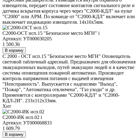
извещателя, передает состояние контактов сигнального реле и
датчика вскрытия корпуса через через "С2000-КДЛ" на пульт
"С2000" или АРМ. По команде от "С2000-КДЛ" включает или
выключает индикацию извещателя. 14х16х5мм.
С2000-ОСТ исп.15 "Безопасное место МГН"
i
Артикул: УТ000030205
1 500.36
В корзину
С 2000 - ОСТ исп.15 "Безопасное место МГН" Оповещатель
световой табличный адресный. Предназначен для обозначения
эвакуационных выходов, путей эвакуации людей и в качестве
системы оповещения пожарной автоматики. Производит
контроль напряжения питания с выдачей извещения
"Неисправность". Выпускается с надписями "Выход",
"Пожар", "Автоматика отключена", "Газ уходи" и др.
Применяется с контроллерами "С2000-КДЛ" и "С2000-
КДЛ-2И". 233х112х33мм.
Хит
С2000-ИК исп.02
i
Артикул: УТ000068833
1 609.79
В корзину