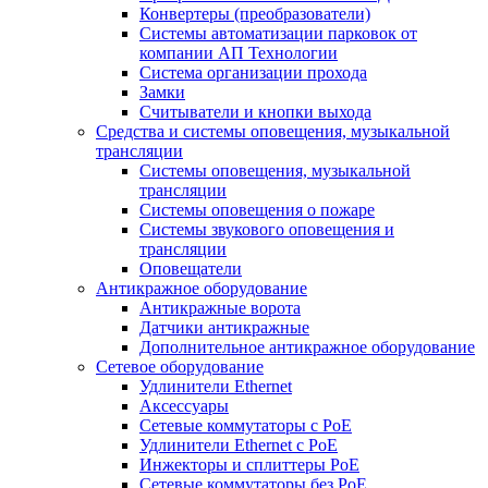
Конвертеры (преобразователи)
Системы автоматизации парковок от
компании АП Технологии
Система организации прохода
Замки
Считыватели и кнопки выхода
Средства и системы оповещения, музыкальной
трансляции
Системы оповещения, музыкальной
трансляции
Системы оповещения о пожаре
Системы звукового оповещения и
трансляции
Оповещатели
Антикражное оборудование
Антикражные ворота
Датчики антикражные
Дополнительное антикражное оборудование
Сетевое оборудование
Удлинители Ethernet
Аксессуары
Сетевые коммутаторы с РоЕ
Удлинители Ethernet с PoE
Инжекторы и сплиттеры РоЕ
Сетевые коммутаторы без РоЕ