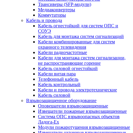
Трансиверы (SFP-модули)
Медиаконвертеры
Коммутаторы
Кабель и провода
Кабель огнестойкий для систем ОПС и
СОУЭ
Кабель для монтажа систем сигнализаций
Кабели комбинированные для систем
охранного телевидения
Кабели радиочастотные
Кабели для монтажа систем сигнализации,
не распространяющие горение
Кабель силовой огнестойкий
Кабели витая пара
Телефонный кабель
Кабель контрольный
Кабели и провода электротехнические
Кабель силовой
Взрывозащищенное оборудование
Оповещатели взрывозащищенные
Извещатели пожарные взрывозащищенные
Система ОПС взрывоопасных объектов
Ладога-Ex
Модули пожаротушения взрывозащищенные
Извещатели охранные взрывозащищенные