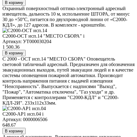
В корзину
Охранный поверхностный оптико-электронный адресный
извещатель, дальность 10 м, испольнение ШТОРА, от минус
30 до +50°С, питается по двухпроводной линии от «С2000-
КДЛ», до 127 адресов. В комплекте - кронштейн.
С2000-ОСТ исп.14 "МЕСТО СБОРА"
i
Артикул: УТ000030204
1 500.36
В корзину
С 2000 - ОСТ исп.14 "МЕСТО СБОРА" Оповещатель
световой табличный адресный. Предназначен для обозначения
эвакуационных выходов, путей эвакуации людей и в качестве
системы оповещения пожарной автоматики. Производит
контроль напряжения питания с выдачей извещения
"Неисправность". Выпускается с надписями "Выход",
"Пожар", "Автоматика отключена", "Газ уходи" и др.
Применяется с контроллерами "С2000-КДЛ" и "С2000-
КДЛ-2И". 233х112х33мм.
С2000-АР1 исп.04
i
Артикул: 0000006506
648.67
В корзину
Адресный расширитель. Размещается внутри охранного