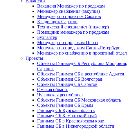
Вакансии
Вакансия Менеджер по продажам
Менеджер снабжения (закупка)
Менеджер по проектам Саратов
Кладовщик Саратов
Технический специалист (инженер)
Помощник менеджера по продажам
Бухгалтер
Менеджер по продажам Пенза
Менеджер по продажам Санкт-Петербург
Менеджер по снабжению в проектный отдел
Проекты
Объекты Ганимед СБ Республика Мордовия,
Саранск
Объекты Ганимед СБ в республике Адыгея
Объекты Ганимед СБ Волгоград
Объекты Ганимед СБ Саратов
Омская область
Чувашская республика
Объекты Ганимед СБ Московская область
Объекты Ганимед СБ Крым
Ганимед СБ Курская область
Ганимед СБ Камчатский край
Ганимед СБ в Красноярском крае
Ганимед СБ в Нижегородской области