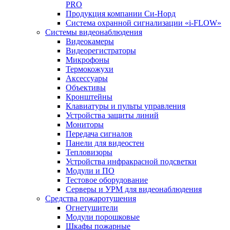
PRO
Продукция компании Си-Норд
Система охранной сигнализации «i-FLOW»
Системы видеонаблюдения
Видеокамеры
Видеорегистраторы
Микрофоны
Термокожухи
Аксессуары
Объективы
Кронштейны
Клавиатуры и пульты управления
Устройства защиты линий
Мониторы
Передача сигналов
Панели для видеостен
Тепловизоры
Устройства инфракрасной подсветки
Модули и ПО
Тестовое оборудование
Серверы и УРМ для видеонаблюдения
Средства пожаротушения
Огнетушители
Модули порошковые
Шкафы пожарные