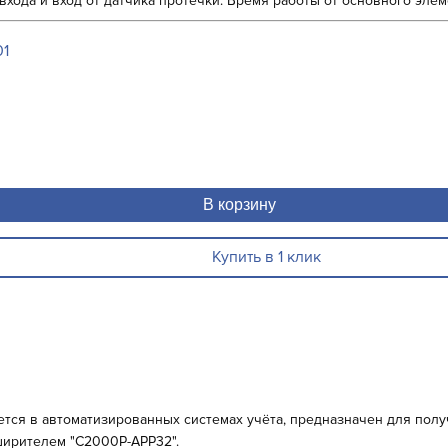
ода и вход от датчика протечки. Время работы от основного элемен
01
В корзину
Купить в 1 клик
тся в автоматизированных системах учёта, предназначен для полу
сширителем "С2000Р-АРР32".