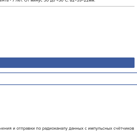
та - 7 лет. От минус 30 до +50°С. 82×59×22мм.
чения и отправки по радиоканалу данных с импульсных счётчиков