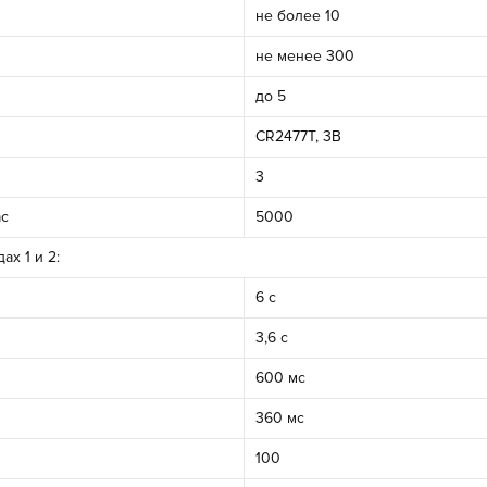
не более 10
не менее 300
до 5
CR2477T, 3В
3
ас
5000
х 1 и 2:
6 с
3,6 с
600 мс
360 мс
100