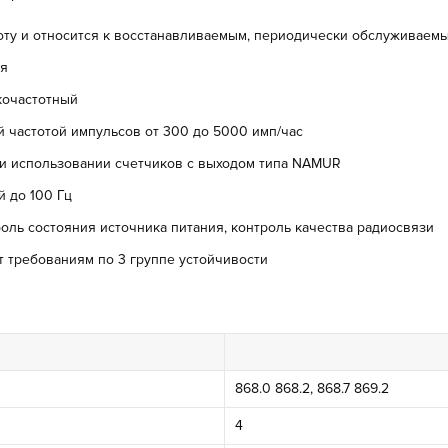
оту и относится к восстанавливаемым, периодически обслуживаем
ия
кочастотный
й частотой импульсов от 300 до 5000 имп/час
ри использовании счетчиков с выходом типа NAMUR
й до 100 Гц
оль состояния источника питания, контроль качества радиосвязи
т требованиям по 3 группе устойчивости
868.0 868.2, 868.7 869.2
4