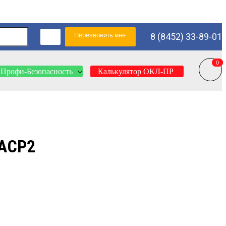
Перезвонить мне
8 (8452) 33-89-01
0
0
Профи-Безопасность
Калькулятор ОКЛ-ПР
АСР2