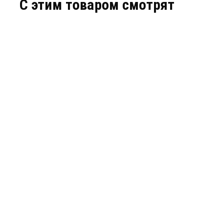
C этим товаром смотрят
АС-5
АС-3-3
АРТИКУЛ: УТ000011158
АРТИКУЛ: 0
3 470
В КОРЗИНУ
1 400