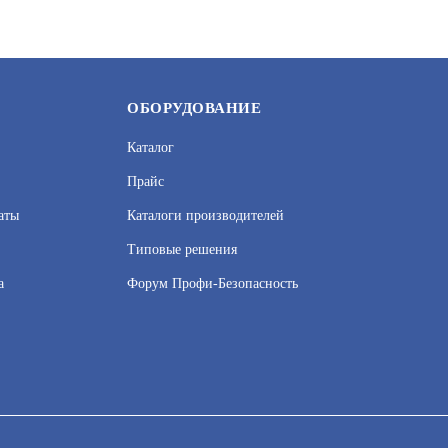
ОБОРУДОВАНИЕ
Каталог
Прайс
аты
Каталоги производителей
Типовые решения
а
Форум Профи-Безопасность
сервисов веб–аналитики. Используя сайт, вы соглашаетесь на обработку
 узнать в Политике конфиденциальности.
Принять и закрыть