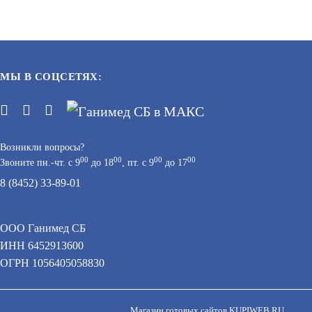
МЫ В СОЦСЕТЯХ:
Возникли вопросы?
00
00
00
00
Звоните пн.-чт. с 9
до 18
, пт. с 9
до 17
8 (8452) 33-89-01
ООО Ганимед СБ
ИНН 6452913600
 персональных данных при помощи cookie–файлов.
ОГРН 1056405058830
Магазин готовых сайтов
KUPIWEB.RU