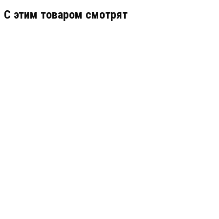
C этим товаром смотрят
ТРОМБОН ПУ-8
АРТИКУЛ: УТ000000410
126 667
В КОРЗИНУ
ТРОМБОН БК