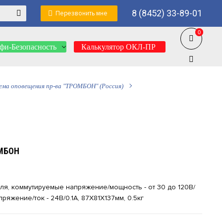
8 (8452) 33-89-01
Перезвонить мне
0
0
фи-Безопасность
Калькулятор ОКЛ-ПР
ма оповещения пр-ва "ТРОМБОН" (Россия)
МБОН
ля, коммутируемые напряжение/мощность - от 30 до 120В/
яжение/ток - 24В/0.1А, 87Х81Х137мм, 0.5кг