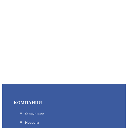
4 197
В КОРЗИНУ
PROMIX-SM101.10 SILVER (ШЕРИФ-1 ЛАЙТ НЗ-С)
АРТИКУЛ: УТ000004500
4 108
КОМПАНИЯ
О компании
В КОРЗИНУ
Новости