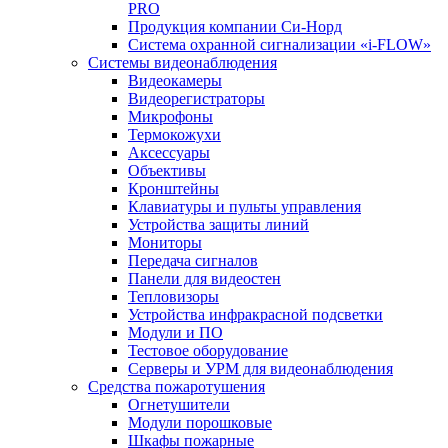
PRO
Продукция компании Си-Норд
Система охранной сигнализации «i-FLOW»
Системы видеонаблюдения
Видеокамеры
Видеорегистраторы
Микрофоны
Термокожухи
Аксессуары
Объективы
Кронштейны
Клавиатуры и пульты управления
Устройства защиты линий
Мониторы
Передача сигналов
Панели для видеостен
Тепловизоры
Устройства инфракрасной подсветки
Модули и ПО
Тестовое оборудование
Серверы и УРМ для видеонаблюдения
Средства пожаротушения
Огнетушители
Модули порошковые
Шкафы пожарные