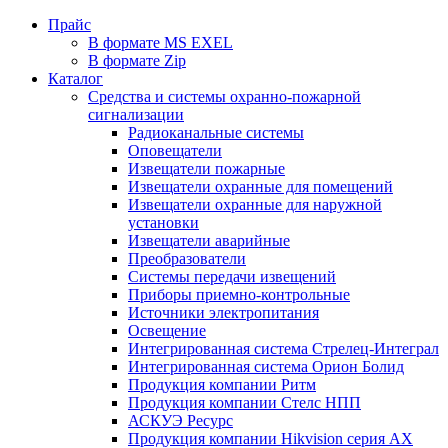
Прайс
В формате MS EXEL
В формате Zip
Каталог
Средства и системы охранно-пожарной
сигнализации
Радиоканальные системы
Оповещатели
Извещатели пожарные
Извещатели охранные для помещений
Извещатели охранные для наружной
установки
Извещатели аварийные
Преобразователи
Системы передачи извещений
Приборы приемно-контрольные
Источники электропитания
Освещение
Интегрированная система Стрелец-Интеграл
Интегрированная система Орион Болид
Продукция компании Ритм
Продукция компании Стелс НПП
АСКУЭ Ресурс
Продукция компании Hikvision серия AX