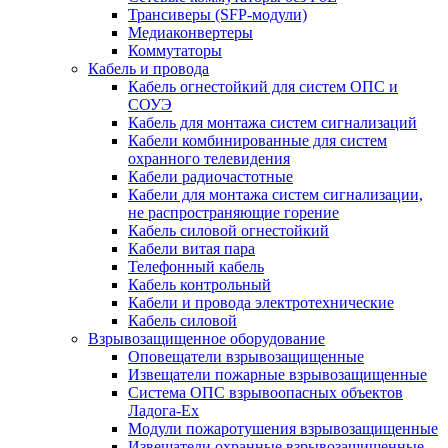
Трансиверы (SFP-модули)
Медиаконвертеры
Коммутаторы
Кабель и провода
Кабель огнестойкий для систем ОПС и
СОУЭ
Кабель для монтажа систем сигнализаций
Кабели комбинированные для систем
охранного телевидения
Кабели радиочастотные
Кабели для монтажа систем сигнализации,
не распространяющие горение
Кабель силовой огнестойкий
Кабели витая пара
Телефонный кабель
Кабель контрольный
Кабели и провода электротехнические
Кабель силовой
Взрывозащищенное оборудование
Оповещатели взрывозащищенные
Извещатели пожарные взрывозащищенные
Система ОПС взрывоопасных объектов
Ладога-Ex
Модули пожаротушения взрывозащищенные
Извещатели охранные взрывозащищенные