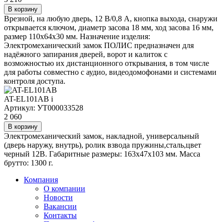
В корзину
Врезной, на любую дверь, 12 В/0,8 А, кнопка выхода, снаружи
открывается ключом, диаметр засова 18 мм, ход засова 16 мм,
размер 110х64х30 мм. Назначение изделия:
Электромеханический замок ПОЛИС предназначен для
надёжного запирания дверей, ворот и калиток с
возможностью их дистанционного открывания, в том числе
для работы совместно с аудио, видеодомофонами и системами
контроля доступа.
AT-EL101AB
i
Артикул: УТ000033528
2 060
В корзину
Электромеханический замок, накладной, универсальный
(дверь наружу, внутрь), ролик взвода пружины,сталь,цвет
черный 12В. Габаритные размеры: 163х47х103 мм. Масса
брутто: 1300 г.
Компания
О компании
Новости
Вакансии
Контакты