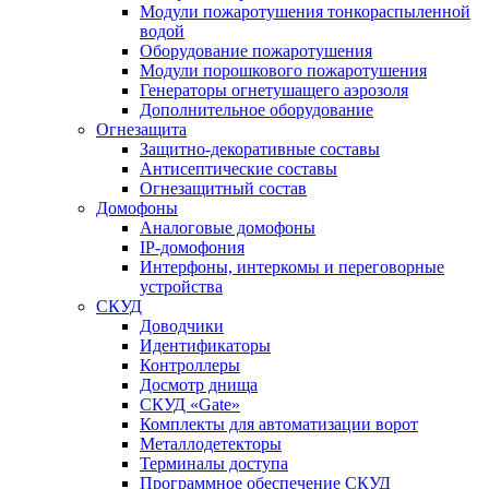
Модули пожаротушения тонкораспыленной
водой
Оборудование пожаротушения
Модули порошкового пожаротушения
Генераторы огнетушащего аэрозоля
Дополнительное оборудование
Огнезащита
Защитно-декоративные составы
Антисептические составы
Огнезащитный состав
Домофоны
Аналоговые домофоны
IP-домофония
Интерфоны, интеркомы и переговорные
устройства
СКУД
Доводчики
Идентификаторы
Контроллеры
Досмотр днища
СКУД «Gate»
Комплекты для автоматизации ворот
Металлодетекторы
Терминалы доступа
Программное обеспечение СКУД