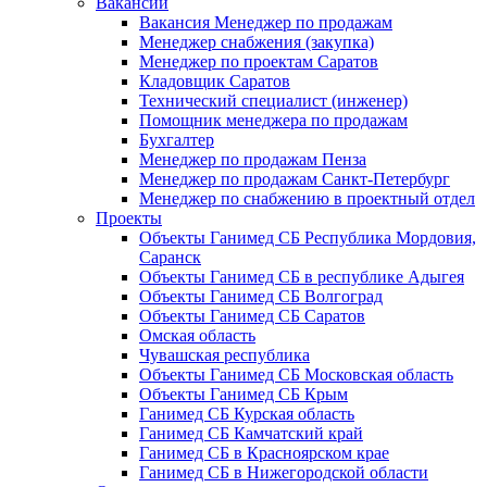
Вакансии
Вакансия Менеджер по продажам
Менеджер снабжения (закупка)
Менеджер по проектам Саратов
Кладовщик Саратов
Технический специалист (инженер)
Помощник менеджера по продажам
Бухгалтер
Менеджер по продажам Пенза
Менеджер по продажам Санкт-Петербург
Менеджер по снабжению в проектный отдел
Проекты
Объекты Ганимед СБ Республика Мордовия,
Саранск
Объекты Ганимед СБ в республике Адыгея
Объекты Ганимед СБ Волгоград
Объекты Ганимед СБ Саратов
Омская область
Чувашская республика
Объекты Ганимед СБ Московская область
Объекты Ганимед СБ Крым
Ганимед СБ Курская область
Ганимед СБ Камчатский край
Ганимед СБ в Красноярском крае
Ганимед СБ в Нижегородской области