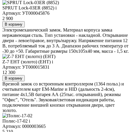
SPRUT Lock-03ER (8852)
i
Артикул: УТ000045876
2 900
В корзину
Электромеханический замок. Материал корпуса замка
нержавеющая сталь. Тип установки - накладной. Открывание
двери - левое/правое, внутрь/наружу. Напряжение питания 12
В, потребляемый ток до 3 А. Диапазон рабочих температур от
-30 до +50. Габаритные размеры 150х105х40 мм, масса - 1,5 кг.
Z-7 EHT (золото) (EHT)
i
Артикул: УТ000015831
12 300
В корзину
Врезной замок со встроенным контроллером (1364 польз.) и
считывателем карт EM-Marine и HID (дальность 2-4см),
питание 4х1,5В батарея АА (25тыс. открываний), режимы
"Офис", "Отель". Звуковая/световая индикация работы,
подключение внешней кнопки открывания двери, цвет
золото.
Полис-17-02
i
Артикул: 0000003665
5 210