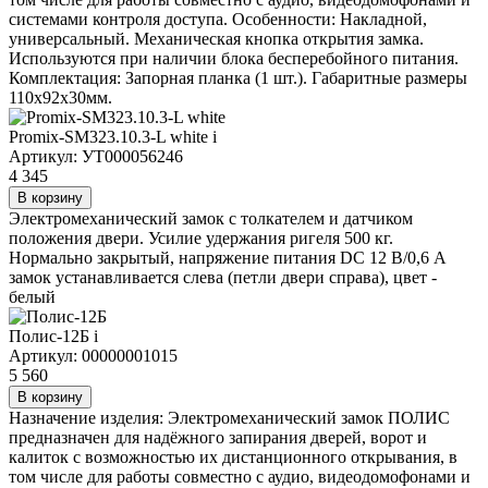
системами контроля доступа. Особенности: Накладной,
универсальный. Механическая кнопка открытия замка.
Используются при наличии блока бесперебойного питания.
Комплектация: Запорная планка (1 шт.). Габаритные размеры
110х92х30мм.
Promix-SM323.10.3-L white
i
Артикул: УТ000056246
4 345
В корзину
Электромеханический замок с толкателем и датчиком
положения двери. Усилие удержания ригеля 500 кг.
Нормально закрытый, напряжение питания DC 12 В/0,6 А
замок устанавливается слева (петли двери справа), цвет -
белый
Полис-12Б
i
Артикул: 00000001015
5 560
В корзину
Назначение изделия: Электромеханический замок ПОЛИС
предназначен для надёжного запирания дверей, ворот и
калиток с возможностью их дистанционного открывания, в
том числе для работы совместно с аудио, видеодомофонами и