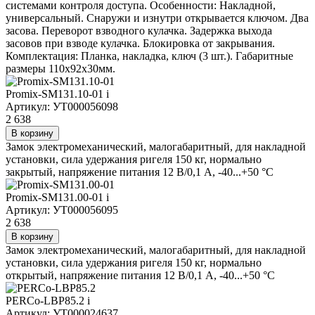
системами контроля доступа. Особенности: Накладной,
универсальный. Снаружи и изнутри открывается ключом. Два
засова. Переворот взводного кулачка. Задержка выхода
засовов при взводе кулачка. Блокировка от закрывания.
Комплектация: Планка, накладка, ключ (3 шт.). Габаритные
размеры 110х92х30мм.
Promix-SM131.10-01
i
Артикул: УТ000056098
2 638
В корзину
Замок электромеханический, малогабаритный, для накладной
установки, сила удержания ригеля 150 кг, нормально
закрытый, напряжение питания 12 В/0,1 А, -40...+50 °С
Promix-SM131.00-01
i
Артикул: УТ000056095
2 638
В корзину
Замок электромеханический, малогабаритный, для накладной
установки, сила удержания ригеля 150 кг, нормально
открытый, напряжение питания 12 В/0,1 А, -40...+50 °С
PERCo-LBP85.2
i
Артикул: УТ000024637