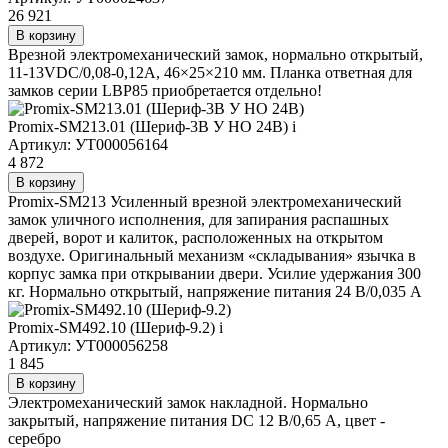
26 921
В корзину
Врезной электромеханический замок, нормально открытый,
11-13VDC/0,08-0,12А, 46×25×210 мм. Планка ответная для
замков серии LBP85 приобретается отдельно!
Promix-SM213.01 (Шериф-3В У НО 24В)
i
Артикул: УТ000056164
4 872
В корзину
Promix-SM213 Усиленный врезной электромеханический
замок уличного исполнения, для запирания распашных
дверей, ворот и калиток, расположенных на открытом
воздухе. Оригинальный механизм «складывания» язычка в
корпус замка при открывании двери. Усилие удержания 300
кг. Нормально открытый, напряжение питания 24 В/0,035 А
Promix-SM492.10 (Шериф-9.2)
i
Артикул: УТ000056258
1 845
В корзину
Электромеханический замок накладной. Нормально
закрытый, напряжение питания DC 12 В/0,65 А, цвет -
серебро