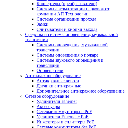
Конвертеры (преобразователи)
Системы автоматизации парковок от
компании АП Технологии
Система организации прохода
Замки
Считыватели и кнопки выхода
Средства и системы оповещения, музыкальной
трансляции
Системы оповещения, музыкальной
трансляции
Системы оповещения о пожаре
Системы звукового оповещения и
трансляции
Оповещатели
Антикражное оборудование
Антикражные ворота
Датчики антикражные
Дополнительное антикражное оборудование
Сетевое оборудование
Удлинители Ethernet
Аксессуары
Сетевые коммутаторы с РоЕ
Удлинители Ethernet с PoE
Инжекторы и сплиттеры РоЕ
Сетевые коммутаторы без РоЕ