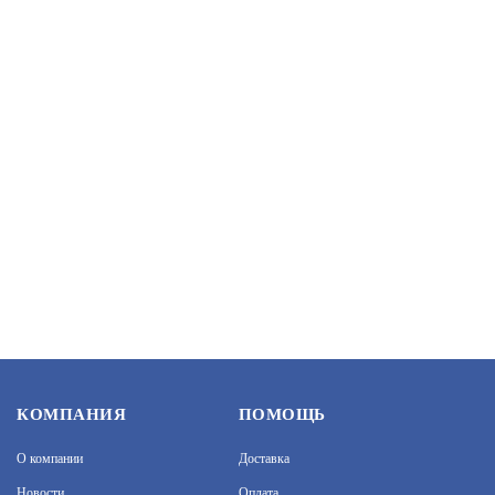
SPRUT LOCK-03ER (8852)
АРТИКУЛ: УТ000045876
2 900
В КОРЗИНУ
AT-EL101GF.4 (ВНЕШНИЙ ЛЕВЫЙ)
АРТИКУЛ: УТ000072166
КОМПАНИЯ
ПОМОЩЬ
О компании
Доставка
7 480
В КОРЗИНУ
Новости
Оплата