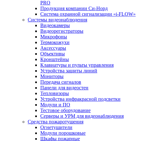
PRO
Продукция компании Си-Норд
Система охранной сигнализации «i-FLOW»
Системы видеонаблюдения
Видеокамеры
Видеорегистраторы
Микрофоны
Термокожухи
Аксессуары
Объективы
Кронштейны
Клавиатуры и пульты управления
Устройства защиты линий
Мониторы
Передача сигналов
Панели для видеостен
Тепловизоры
Устройства инфракрасной подсветки
Модули и ПО
Тестовое оборудование
Серверы и УРМ для видеонаблюдения
Средства пожаротушения
Огнетушители
Модули порошковые
Шкафы пожарные