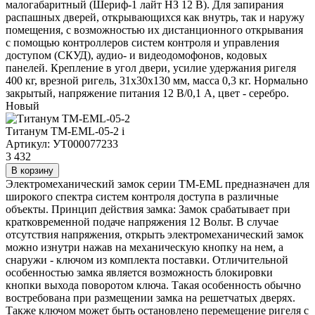
малогабаритный (Шериф-1 лайт НЗ 12 В). Для запирания
распашных дверей, открывающихся как внутрь, так и наружу
помещения, с возможностью их дистанционного открывания
с помощью контроллеров систем контроля и управления
доступом (СКУД), аудио- и видеодомофонов, кодовых
панелей. Крепление в угол двери, усилие удержания ригеля
400 кг, врезной ригель, 31х30х130 мм, масса 0,3 кг. Нормально
закрытый, напряжение питания 12 В/0,1 А, цвет - серебро.
Новый
Титанум TM-EML-05-2
i
Артикул: УТ000077233
3 432
В корзину
Электромеханический замок серии TM-EML предназначен для
широкого спектра систем контроля доступа в различные
объекты. Принцип действия замка: Замок срабатывает при
кратковременной подаче напряжения 12 Вольт. В случае
отсутствия напряжения, открыть электромеханический замок
можно изнутри нажав на механическую кнопку на нем, а
снаружи - ключом из комплекта поставки. Отличительной
особенностью замка является возможность блокировки
кнопки выхода поворотом ключа. Такая особенность обычно
востребована при размещении замка на решетчатых дверях.
Также ключом может быть остановлено перемещение ригеля с