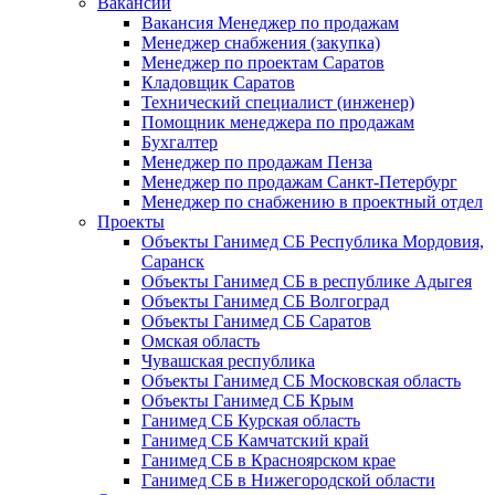
Вакансии
Вакансия Менеджер по продажам
Менеджер снабжения (закупка)
Менеджер по проектам Саратов
Кладовщик Саратов
Технический специалист (инженер)
Помощник менеджера по продажам
Бухгалтер
Менеджер по продажам Пенза
Менеджер по продажам Санкт-Петербург
Менеджер по снабжению в проектный отдел
Проекты
Объекты Ганимед СБ Республика Мордовия,
Саранск
Объекты Ганимед СБ в республике Адыгея
Объекты Ганимед СБ Волгоград
Объекты Ганимед СБ Саратов
Омская область
Чувашская республика
Объекты Ганимед СБ Московская область
Объекты Ганимед СБ Крым
Ганимед СБ Курская область
Ганимед СБ Камчатский край
Ганимед СБ в Красноярском крае
Ганимед СБ в Нижегородской области