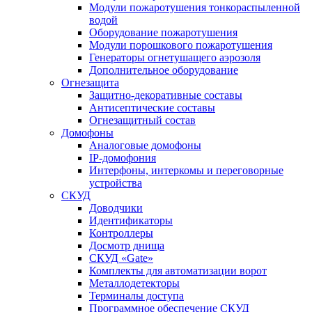
Модули пожаротушения тонкораспыленной
водой
Оборудование пожаротушения
Модули порошкового пожаротушения
Генераторы огнетушащего аэрозоля
Дополнительное оборудование
Огнезащита
Защитно-декоративные составы
Антисептические составы
Огнезащитный состав
Домофоны
Аналоговые домофоны
IP-домофония
Интерфоны, интеркомы и переговорные
устройства
СКУД
Доводчики
Идентификаторы
Контроллеры
Досмотр днища
СКУД «Gate»
Комплекты для автоматизации ворот
Металлодетекторы
Терминалы доступа
Программное обеспечение СКУД