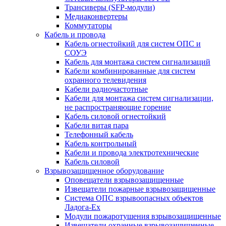
Трансиверы (SFP-модули)
Медиаконвертеры
Коммутаторы
Кабель и провода
Кабель огнестойкий для систем ОПС и
СОУЭ
Кабель для монтажа систем сигнализаций
Кабели комбинированные для систем
охранного телевидения
Кабели радиочастотные
Кабели для монтажа систем сигнализации,
не распространяющие горение
Кабель силовой огнестойкий
Кабели витая пара
Телефонный кабель
Кабель контрольный
Кабели и провода электротехнические
Кабель силовой
Взрывозащищенное оборудование
Оповещатели взрывозащищенные
Извещатели пожарные взрывозащищенные
Система ОПС взрывоопасных объектов
Ладога-Ex
Модули пожаротушения взрывозащищенные
Извещатели охранные взрывозащищенные