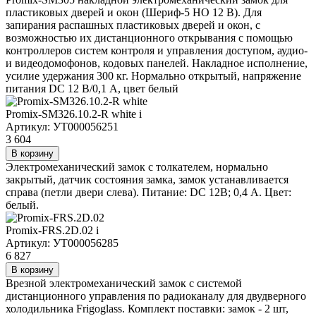
пластиковых дверей и окон (Шериф-5 НО 12 В). Для
запирания распашных пластиковых дверей и окон, с
возможностью их дистанционного открывания с помощью
контроллеров систем контроля и управления доступом, аудио-
и видеодомофонов, кодовых панелей. Накладное исполнение,
усилие удержания 300 кг. Нормально открытый, напряжение
питания DC 12 В/0,1 А, цвет белый
Promix-SM326.10.2-R white
i
Артикул: УТ000056251
3 604
В корзину
Электромеханический замок с толкателем, нормально
закрытый, датчик состояния замка, замок устанавливается
справа (петли двери слева). Питание: DC 12В; 0,4 А. Цвет:
белый.
Promix-FRS.2D.02
i
Артикул: УТ000056285
6 827
В корзину
Врезной электромеханический замок с системой
дистанционного управления по радиоканалу для двудверного
холодильника Frigoglass. Комплект поставки: замок - 2 шт,