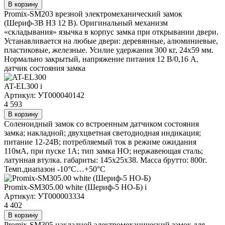
В корзину
Promix-SM203 врезной электромеханический замок
(Шериф-3В НЗ 12 В). Оригинальный механизм
«складывания» язычка в корпус замка при открывании двери.
Устанавливается на любые двери: деревянные, алюминиевые,
пластиковые, железные. Усилие удержания 300 кг, 24х59 мм.
Нормально закрытый, напряжение питания 12 В/0,16 А,
датчик состояния замка
AT-EL300
i
Артикул: УТ000040142
4 593
В корзину
Соленоидный замок со встроенным датчиком состояния
замка; накладной; двухцветная светодиодная индикация;
питание 12-24В; потребляемый ток в режиме ожидания
110мА, при пуске 1А; тип замка НО; нержавеющая сталь;
латунная втулка. габариты: 145х25х38. Масса брутто: 800г.
Темп.диапазон -10°С…+50°С
Promix-SM305.00 white (Шериф-5 НО-Б)
i
Артикул: УТ000003334
4 402
В корзину
Promix-SM305 накладной электромеханический замок для