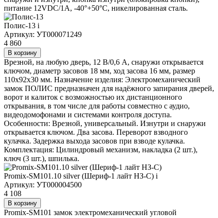
питание 12VDC/1А, -40°+50°С, никелированная сталь.
Полис-13
i
Артикул: УТ000071249
4 860
В корзину
Врезной, на любую дверь, 12 В/0,6 А, снаружи открывается
ключом, диаметр засовов 18 мм, ход засова 16 мм, размер
110х92х30 мм. Назначение изделия: Электромеханический
замок ПОЛИС предназначен для надёжного запирания дверей,
ворот и калиток с возможностью их дистанционного
открывания, в том числе для работы совместно с аудио,
видеодомофонами и системами контроля доступа.
Особенности: Врезной, универсальный. Изнутри и снаружи
открывается ключом. Два засова. Переворот взводного
кулачка. Задержка выхода засовов при взводе кулачка.
Комплектация: Цилиндровый механизм, накладка (2 шт.),
ключ (3 шт.), шпилька.
Promix-SM101.10 silver (Шериф-1 лайт НЗ-С)
i
Артикул: УТ000004500
4 108
В корзину
Promix-SM101 замок электромеханический угловой