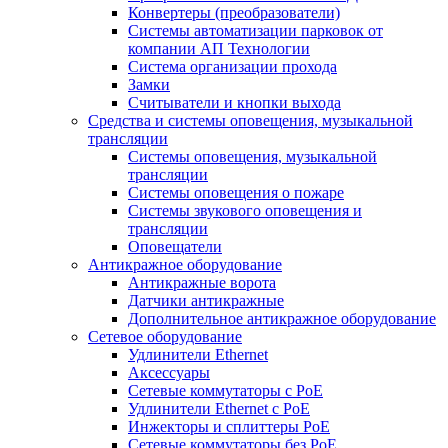
Конвертеры (преобразователи)
Системы автоматизации парковок от
компании АП Технологии
Система организации прохода
Замки
Считыватели и кнопки выхода
Средства и системы оповещения, музыкальной
трансляции
Системы оповещения, музыкальной
трансляции
Системы оповещения о пожаре
Системы звукового оповещения и
трансляции
Оповещатели
Антикражное оборудование
Антикражные ворота
Датчики антикражные
Дополнительное антикражное оборудование
Сетевое оборудование
Удлинители Ethernet
Аксессуары
Сетевые коммутаторы с РоЕ
Удлинители Ethernet с PoE
Инжекторы и сплиттеры РоЕ
Сетевые коммутаторы без РоЕ