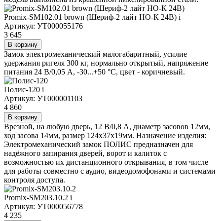
Promix-SM102.01 brown (Шериф-2 лайт НО-К 24В)
i
Артикул: УТ000055176
3 645
В корзину
Замок электромеханический малогабаритный, усилие
удержания ригеля 300 кг, нормально открытый, напряжение
питания 24 В/0,05 А, -30...+50 °С, цвет - коричневый.
Полис-120
i
Артикул: УТ000001103
4 860
В корзину
Врезной, на любую дверь, 12 В/0,8 А, диаметр засовов 12мм,
ход засова 14мм, размер 124х37х19мм. Назначение изделия:
Электромеханический замок ПОЛИС предназначен для
надёжного запирания дверей, ворот и калиток с
возможностью их дистанционного открывания, в том числе
для работы совместно с аудио, видеодомофонами и системами
контроля доступа.
Promix-SM203.10.2
i
Артикул: УТ000056778
4 235