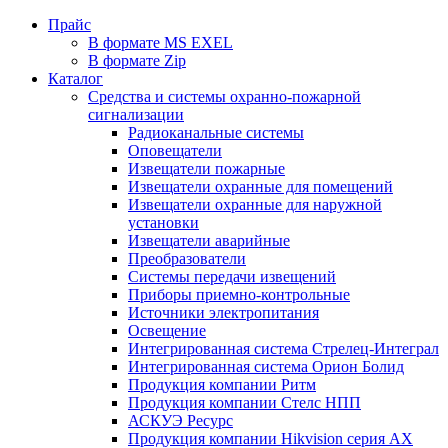
Прайс
В формате MS EXEL
В формате Zip
Каталог
Средства и системы охранно-пожарной
сигнализации
Радиоканальные системы
Оповещатели
Извещатели пожарные
Извещатели охранные для помещений
Извещатели охранные для наружной
установки
Извещатели аварийные
Преобразователи
Системы передачи извещений
Приборы приемно-контрольные
Источники электропитания
Освещение
Интегрированная система Стрелец-Интеграл
Интегрированная система Орион Болид
Продукция компании Ритм
Продукция компании Стелс НПП
АСКУЭ Ресурс
Продукция компании Hikvision серия AX