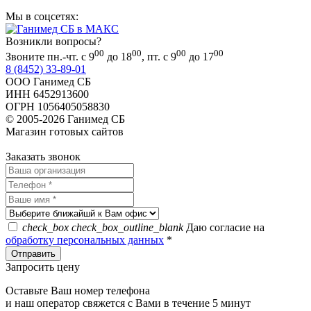
Мы в соцсетях:
Возникли вопросы?
00
00
00
00
Звоните пн.-чт. с 9
до 18
, пт. с 9
до 17
8 (8452) 33-89-01
ООО Ганимед СБ
ИНН 6452913600
ОГРН 1056405058830
© 2005-2026 Ганимед СБ
Магазин готовых сайтов
KUPIWEB.RU
beget - хостинг провайдер
Заказать звонок
check_box
check_box_outline_blank
Даю согласие на
обработку персональных данных
*
Запросить цену
Оставьте Ваш номер телефона
и наш оператор свяжется с Вами в течение 5 минут