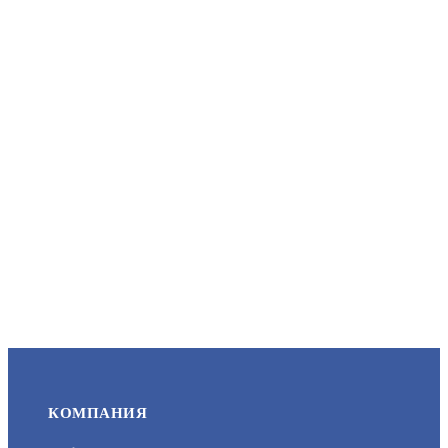
АРТИКУЛ: УТ000046849
1 600
В КОРЗИНУ
НОВЫЙ
КОМПЛЕКТ СКУД №4 ОФИС ЛАЙТ
АРТИКУЛ: УТ000077832
9 448
КОМПАНИЯ
В КОРЗИНУ