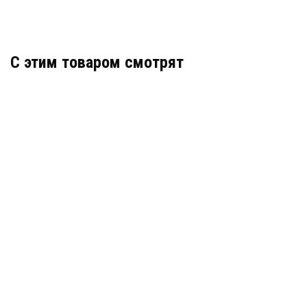
C этим товаром смотрят
LM-194K
АРТИКУЛ: УТ000000092
В КОРЗИНУ
959