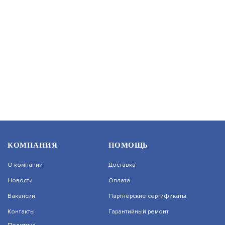
LM-297AL
АРТИКУЛ: УТ000048610
В КОРЗИНУ
174
ПЛАТА ML-194.03
КОМПАНИЯ
ПОМОЩЬ
АРТИКУЛ: УТ000019238
О компании
Доставка
Новости
Оплата
Вакансии
Партнерские сертификаты
В КОРЗИНУ
1 173
Контакты
Гарантийный ремонт
На нашем сайте используются cookie–файлы,