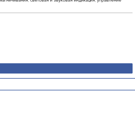
емагничивания, световая и звуковая индикация, управление