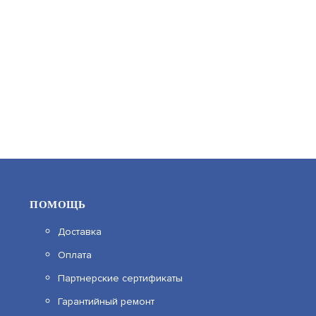
640
В КОРЗИНУ
ПОМОЩЬ
Доставка
Оплата
LM-307К
Партнерские сертификаты
Гарантийный ремонт
АРТИКУЛ: УТ000069036