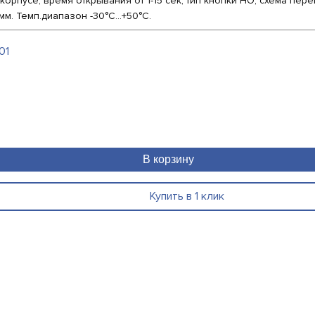
орпусе, время открывания от 1-15 сек, тип кнопки НО, схема пер
 мм. Темп.диапазон -30°С…+50°С.
01
В корзину
Купить в 1 клик