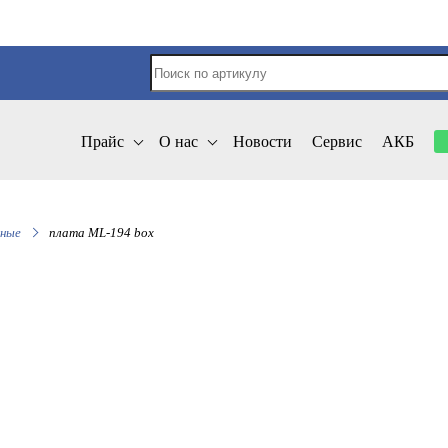
Прайс
О нас
Новости
Сервис
АКБ
тные
плата ML-194 box