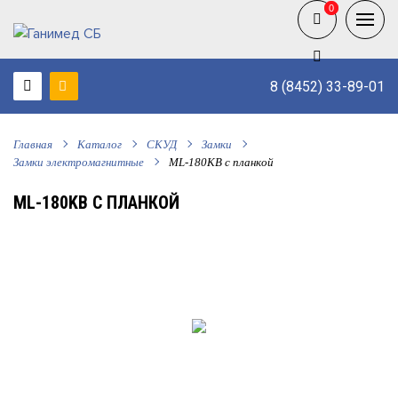
0
0
8 (8452) 33-89-01
Главная
Каталог
СКУД
Замки
Замки электромагнитные
ML-180KB с планкой
ML-180KB С ПЛАНКОЙ