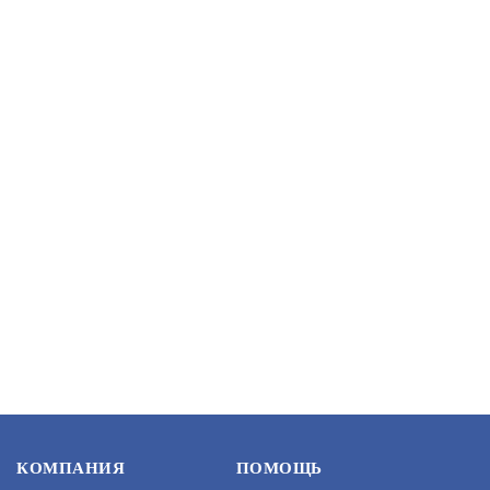
В КОРЗИНУ
5 021
LM-187К
АРТИКУЛ: УТ000019208
В КОРЗИНУ
322
LM-KD-200 PREMIUM BL
КОМПАНИЯ
ПОМОЩЬ