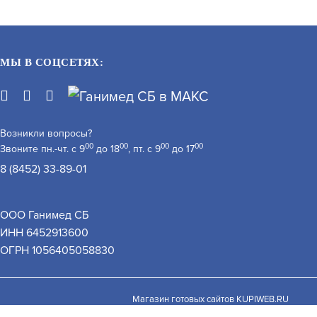
МЫ В СОЦСЕТЯХ:
Возникли вопросы?
00
00
00
00
Звоните пн.-чт. с 9
до 18
, пт. с 9
до 17
8 (8452) 33-89-01
PERCO-AA-01
ООО Ганимед СБ
АРТИКУЛ: УТ000001774
ИНН 6452913600
 обработку персональных данных при помощи cookie–
ОГРН 1056405058830
закрыть
В КОРЗИНУ
В КОРЗИНУ
24 648
Магазин готовых сайтов
KUPIWEB.RU
beget - хостинг провайдер