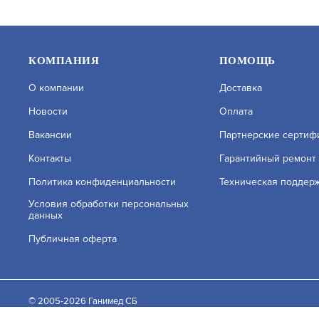
КОМПАНИЯ
ПОМОЩЬ
О компании
Доставка
Новости
Оплата
Вакансии
Партнерские сертиф
Контакты
Гарантийный ремонт
Политика конфиденциальности
Техническая поддер
С2000-УТ-122
С2000-УТ-
Условия обработки персональных
данных
АРТИКУЛ: УТ000057819
АРТИКУЛ: 
Публичная оферта
На нашем сайте используются cookie–файлы, в том ч
файлов. Подробнее об обработке персональных данн
В КОРЗИНУ
93 976.84
96 883
© 2005-2026 Ганимед СБ