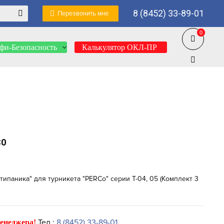
8 (8452) 33-89-01
Перезвонить мне
0
0
фи-Безопасность
Калькулятор ОКЛ-ПР
CO
ипаника" для турникета "PERCo" серии Т-04, 05 (Комплект 3
Тел.:
8 (8452) 33-89-01
енеджера!