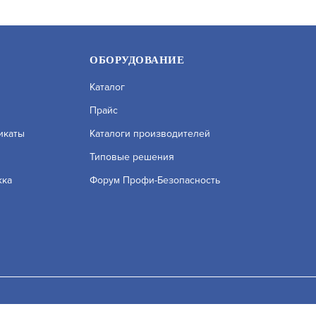
ОБОРУДОВАНИЕ
Каталог
Прайс
икаты
Каталоги производителей
Типовые решения
жка
Форум Профи-Безопасность
114
PERCO-TTR-04.1R
УТ000057813
АРТИКУЛ: 0000004022
исле сервисов веб–аналитики. Используя сайт, вы соглашаетесь на
ых вы можете узнать в Политике конфиденциальности.
Принять и 
В КОРЗИНУ
.98
123 981