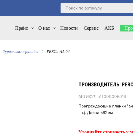
Прайс
О нас
Новости
Сервис
АКБ
Про
Турникеты триподы
PERCo-AA-04
ПРОИЗВОДИТЕЛЬ: PER
АРТИКУЛ: УТ000006016
Преграждающие планки "ант
шт.). Длина 592мм
Уточняйте стоимость у м