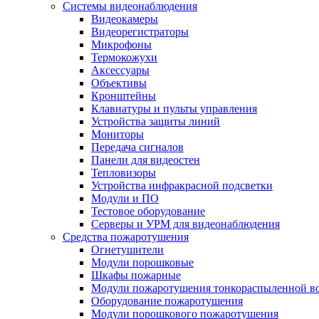
Системы видеонаблюдения
Видеокамеры
Видеорегистраторы
Микрофоны
Термокожухи
Аксессуары
Объективы
Кронштейны
Клавиатуры и пульты управления
Устройства защиты линий
Мониторы
Передача сигналов
Панели для видеостен
Тепловизоры
Устройства инфракрасной подсветки
Модули и ПО
Тестовое оборудование
Серверы и УРМ для видеонаблюдения
Средства пожаротушения
Огнетушители
Модули порошковые
Шкафы пожарные
Модули пожаротушения тонкораспыленной в
Оборудование пожаротушения
Модули порошкового пожаротушения