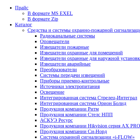
Прайс
В формате MS EXEL
В формате Zip
Каталог
Средства и системы охранно-пожарной сигнализац
Радиоканальные системы
Оповещатели
Извещатели пожарные
Извещатели охранные для помещений
Извещатели охранные для наружной установ
Извещатели аварийные
Преобразователи
Системы передачи извещений
Приборы приемно-контрольные
Источники электропитания
Освещение
Интегрированная система Стрелец-Интеграл
Интегрированная система Орион Болид
Продукция компании Ритм
Продукция компании Стелс НПП
АСКУЭ Ресурс
Продукция компании Hikvision серия AX PR
Продукция компании Си-Норд
Система охранной сигнализации «i-FLOW»