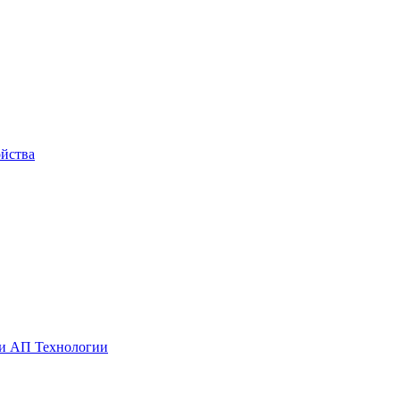
йства
ии АП Технологии