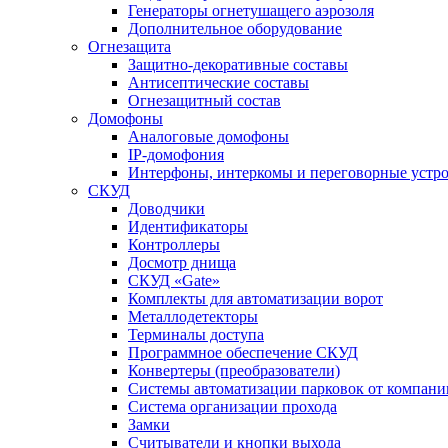
Генераторы огнетушащего аэрозоля
Дополнительное оборудование
Огнезащита
Защитно-декоративные составы
Антисептические составы
Огнезащитный состав
Домофоны
Аналоговые домофоны
IP-домофония
Интерфоны, интеркомы и переговорные устро
СКУД
Доводчики
Идентификаторы
Контроллеры
Досмотр днища
СКУД «Gate»
Комплекты для автоматизации ворот
Металлодетекторы
Терминалы доступа
Программное обеспечение СКУД
Конвертеры (преобразователи)
Системы автоматизации парковок от компан
Система организации прохода
Замки
Считыватели и кнопки выхода