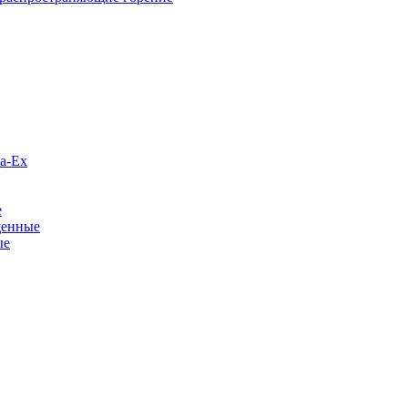
а-Ex
е
щенные
ые