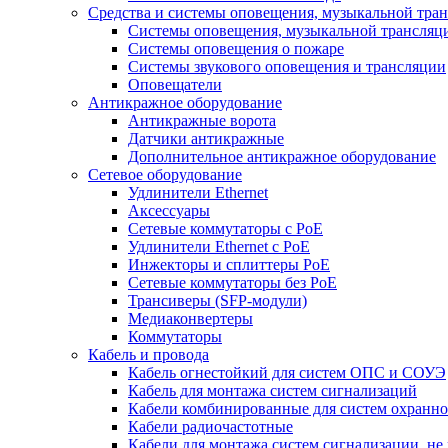
Средства и системы оповещения, музыкальной тра
Системы оповещения, музыкальной трансляц
Системы оповещения о пожаре
Системы звукового оповещения и трансляции
Оповещатели
Антикражное оборудование
Антикражные ворота
Датчики антикражные
Дополнительное антикражное оборудование
Сетевое оборудование
Удлинители Ethernet
Аксессуары
Сетевые коммутаторы с РоЕ
Удлинители Ethernet с PoE
Инжекторы и сплиттеры РоЕ
Сетевые коммутаторы без РоЕ
Трансиверы (SFP-модули)
Медиаконвертеры
Коммутаторы
Кабель и провода
Кабель огнестойкий для систем ОПС и СОУЭ
Кабель для монтажа систем сигнализаций
Кабели комбинированные для систем охранно
Кабели радиочастотные
Кабели для монтажа систем сигнализации, не