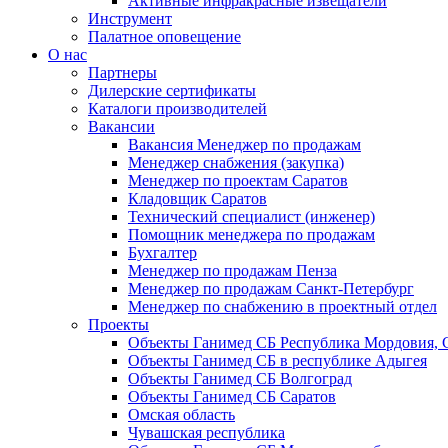
Активные инфракрасные извещатели
Инструмент
Палатное оповещение
О нас
Партнеры
Дилерские сертификаты
Каталоги производителей
Вакансии
Вакансия Менеджер по продажам
Менеджер снабжения (закупка)
Менеджер по проектам Саратов
Кладовщик Саратов
Технический специалист (инженер)
Помощник менеджера по продажам
Бухгалтер
Менеджер по продажам Пенза
Менеджер по продажам Санкт-Петербург
Менеджер по снабжению в проектный отдел
Проекты
Объекты Ганимед СБ Республика Мордовия, 
Объекты Ганимед СБ в республике Адыгея
Объекты Ганимед СБ Волгоград
Объекты Ганимед СБ Саратов
Омская область
Чувашская республика