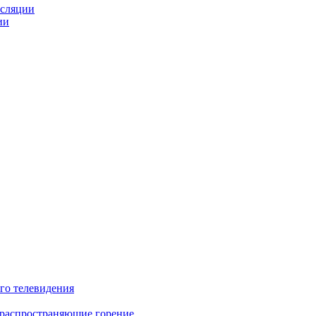
нсляции
ии
го телевидения
 распространяющие горение