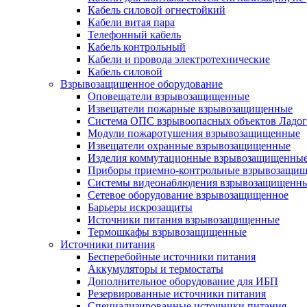
Кабель силовой огнестойкий
Кабели витая пара
Телефонный кабель
Кабель контрольный
Кабели и провода электротехнические
Кабель силовой
Взрывозащищенное оборудование
Оповещатели взрывозащищенные
Извещатели пожарные взрывозащищенные
Система ОПС взрывоопасных объектов Ладог
Модули пожаротушения взрывозащищенные
Извещатели охранные взрывозащищенные
Изделия коммутационные взрывозащищенны
Приборы приемно-контрольные взрывозащи
Системы видеонаблюдения взрывозащищенн
Сетевое оборудование взрывозащищенное
Барьеры искрозащиты
Источники питания взрывозащищенные
Термошкафы взрывозащищенные
Источники питания
Бесперебойные источники питания
Аккумуляторы и термостаты
Дополнительное оборудование для ИБП
Резервированные источники питания
Специализированные источники питания