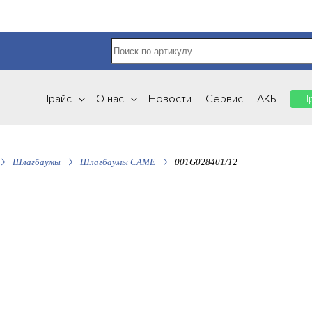
Прайс
О нас
Новости
Сервис
АКБ
П
Шлагбаумы
Шлагбаумы CAME
001G028401/12