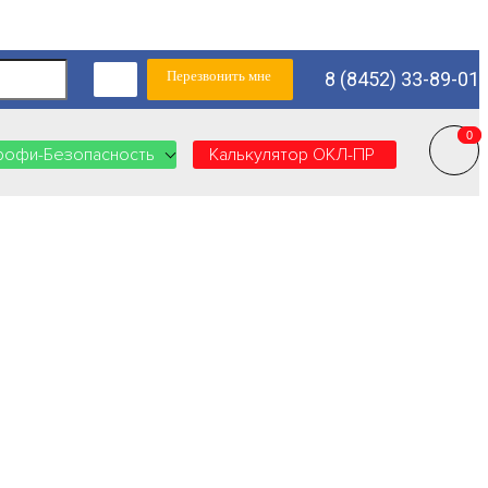
Перезвонить мне
8 (8452) 33-89-01
0
0
рофи-Безопасность
Калькулятор ОКЛ-ПР