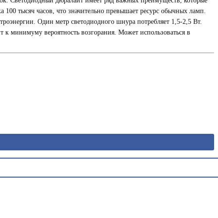
уток. Светодиодный дюралайт имеет ряд важных преимуществ, которые
ка 100 тысяч часов, что значительно превышает ресурс обычных ламп.
роэнергии. Один метр светодиодного шнура потребляет 1,5-2,5 Вт.
ит к минимуму вероятность возгорания. Может использоваться в