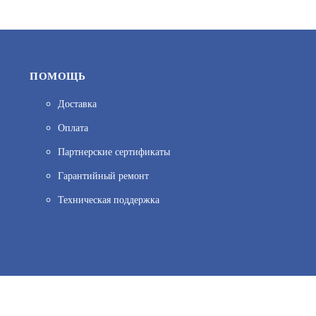
ПОМОЩЬ
Доставка
Оплата
001G04060
Партнерские сертификаты
АРТИКУЛ: УТ000063967
Гарантийный ремонт
Техническая поддержка
ов веб–аналитики. Используя сайт, вы соглашаетесь на обработку персо
7 300
иальности.
Принять и закрыть
В КОРЗИНУ