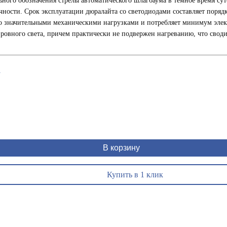
льного обозначения стрелы автоматического шлагбаума в темное время с
ечности. Срок эксплуатации дюралайта со светодиодами составляет поряд
о значительными механическими нагрузками и потребляет минимум элект
 ровного света, причем практически не подвержен нагреванию, что свод
1
В корзину
Купить в 1 клик