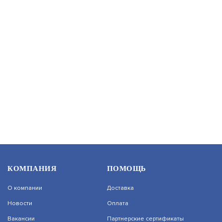
PERCO-BH02 1-00
АРТИКУЛ: УТ000011874
В КОРЗИНУ
6 625
PERCO-BH02 2-03 С КРЫШКОЙ
КОМПАНИЯ
ПОМОЩЬ
АРТИКУЛ: УТ000003033
О компании
Доставка
Новости
Оплата
Вакансии
Партнерские сертификаты
В КОРЗИНУ