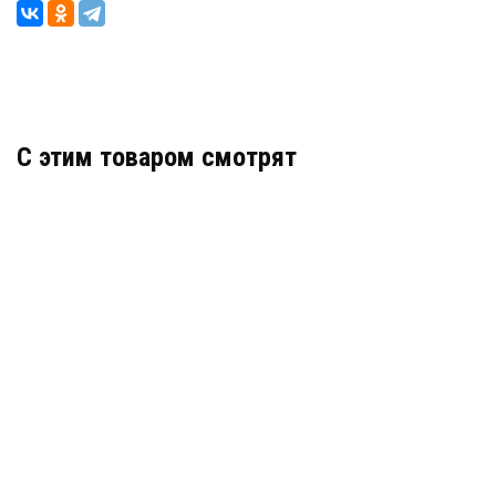
C этим товаром смотрят
ST-GR021P-CR
АРТИКУЛ: УТ000046564
В КОРЗИНУ
5 316