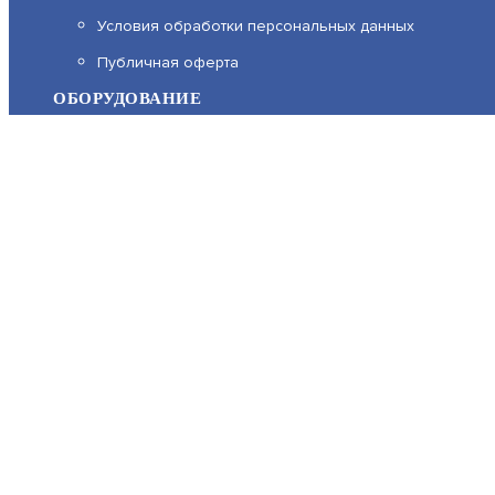
На нашем сайте используются cookie–файлы, в том числе
Условия обработки персональных данных
Подробнее об обработке персональных данных вы может
Публичная оферта
ОБОРУДОВАНИЕ
Каталог
Прайс
Каталоги производителей
Типовые решения
Форум Профи-Безопасность
МЫ В СОЦСЕТЯХ:
Возникли вопросы?
00
00
00
00
Звоните пн.-чт. с 9
до 18
, пт. с 9
до 17