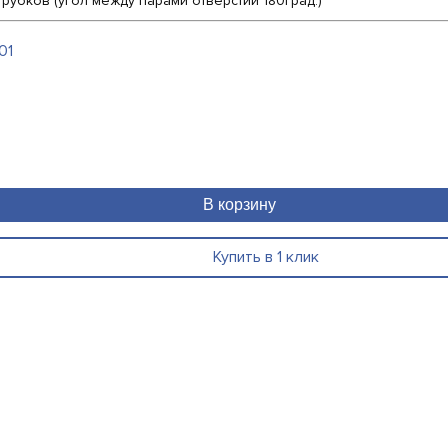
рубков (угол между парами отверстий 180град.)
01
В корзину
Купить в 1 клик