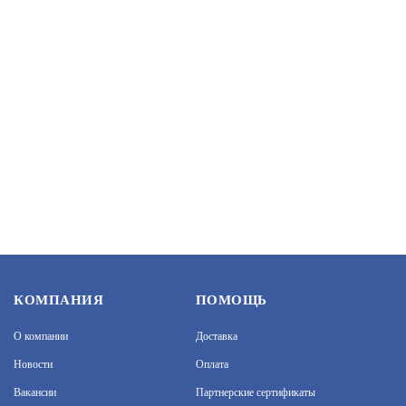
PERCO-BH02 0-04
АРТИКУЛ: УТ000021578
ЗАПРОСИТЬ ЦЕНУ
PERCO-RF01 0-01
КОМПАНИЯ
ПОМОЩЬ
О компании
Доставка
АРТИКУЛ: УТ000009520
Новости
Оплата
Вакансии
Партнерские сертификаты
В КОРЗИНУ