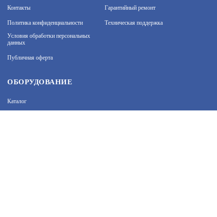
70 081
Контакты
Гарантийный ремонт
Политика конфиденциальности
Техническая поддержка
На нашем сайте используются cookie–файлы, в том
числе сервисов веб–аналитики. Используя сайт, вы
Условия обработки персональных
данных
соглашаетесь на обработку персональных данных
при помощи cookie–файлов. Подробнее об
PERCO-RF16
Публичная оферта
обработке персональных данных вы можете узнать
в Политике конфиденциальности.
Принять и закрыть
АРТИКУЛ: УТ000024710
ОБОРУДОВАНИЕ
Каталог
69 787
В КОРЗИНУ
Прайс
Каталоги производителей
Типовые решения
Форум Профи-Безопасность
PERCO-RF01 0-04
АРТИКУЛ: УТ000022558
МЫ В СОЦСЕТЯХ: