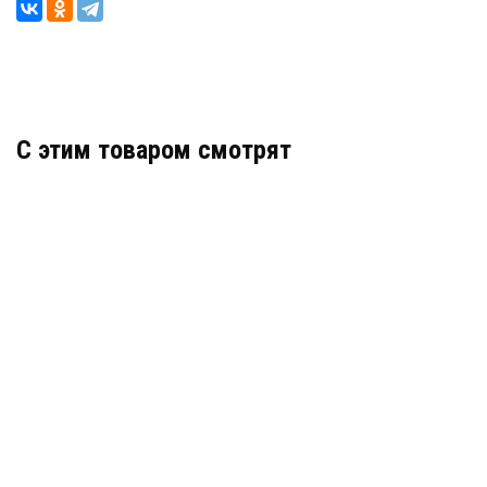
C этим товаром смотрят
PERCO-RF01 0-08
АРТИКУЛ: УТ000022561
3 219
В КОРЗИНУ