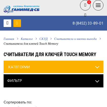
0
0
8 (8452) 33-89-01
Главная
Каталог
СКУД
Считыватели и кнопки выхода
Считыватели для ключей Touch Memory
СЧИТЫВАТЕЛИ ДЛЯ КЛЮЧЕЙ TOUCH MEMORY
КАТЕГОРИИ
ФИЛЬТР
Сортировать по: