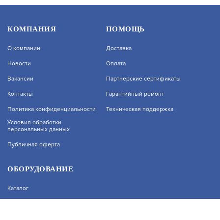
КОМПАНИЯ
ПОМОЩЬ
О компании
Доставка
Новости
Оплата
Вакансии
Партнерские сертификаты
Контакты
Гарантийный ремонт
На нашем сайте используются cookie–файлы, в
Политика конфиденциальности
Техническая поддержка
том числе сервисов веб–аналитики. Используя
сайт, вы соглашаетесь на обработку
Условия обработки
персональных данных
персональных данных при помощи cookie–
файлов. Подробнее об обработке
Публичная оферта
персональных данных вы можете узнать в
Политике конфиденциальности.
Принять и закрыть
ОБОРУДОВАНИЕ
Каталог
Прайс
Каталоги производителей