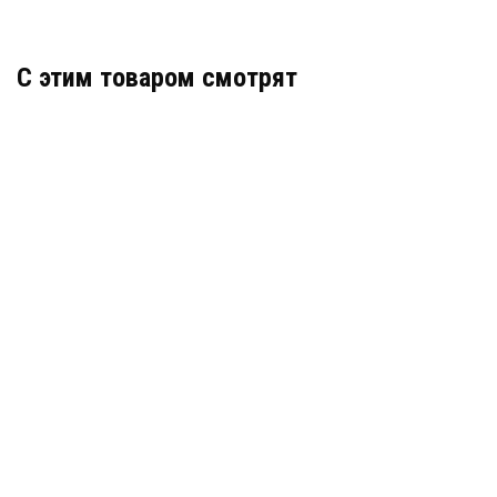
C этим товаром смотрят
CP-Z-2 (МОД.EP) НАКЛАДНОЙ, ТЕМНЫЙ (CP-
Z-2L)
АРТИКУЛ: УТ000034861
В КОРЗИНУ
2 400