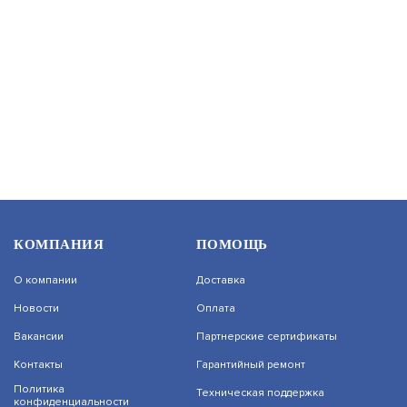
PROXY-6EHU-B
АРТИКУЛ: УТ000072129
В КОРЗИНУ
2 379
КОМПАНИЯ
ПОМОЩЬ
О компании
Доставка
Новости
Оплата
Вакансии
Партнерские сертификаты
Контакты
Гарантийный ремонт
На нашем сайте используются cookie–файлы,
Политика
Техническая поддержка
в том числе сервисов веб–аналитики.
конфиденциальности