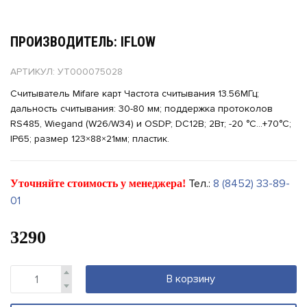
ПРОИЗВОДИТЕЛЬ: IFLOW
АРТИКУЛ: УТ000075028
Считыватель Mifare карт Частота считывания 13.56МГц;
дальность считывания: 30-80 мм; поддержка протоколов
RS485, Wiegand (W26/W34) и OSDP; DC12В; 2Вт; -20 °C...+70°C;
IP65; размер 123×88×21мм; пластик.
Тел.:
8 (8452) 33-89-
Уточняйте стоимость у менеджера!
01
3290
В корзину