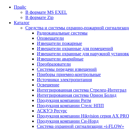
Прайс
В формате MS EXEL
В формате Zip
Каталог
Средства и системы охранно-пожарной сигнализац
Радиоканальные системы
Оповещатели
Извещатели пожарные
Извещатели охранные для помещений
Извещатели охранные для наружной установ
Извещатели аварийные
Преобразователи
Системы передачи извещений
Приборы приемно-контрольные
Источники электропитания
Освещение
Интегрированная система Стрелец-Интеграл
Интегрированная система Орион Болид
Продукция компании Ритм
Продукция компании Стелс НПП
АСКУЭ Ресурс
Продукция компании Hikvision серия AX PR
Продукция компании Си-Норд
Система охранной сигнализации «i-FLOW»