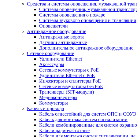
Средства и системы оповещения, музыкальной тра
Системы оповещения, музыкальной трансляц
Системы оповещения о пожаре
Системы звукового оповещения и трансляции
Оповещатели
Антикражное оборудование
Антикражные ворота
Датчики антикражные
Дополнительное антикражное оборудование
Сетевое оборудование
Удлинители Ethernet
Аксессуары
Сетевые коммутаторы с РоЕ
Удлинители Ethernet с PoE
Инжекторы и сплиттеры РоЕ
Сетевые коммутаторы без РоЕ
Трансиверы (SFP-модули)
Медиаконвертеры
Коммутаторы
Кабель и провода
Кабель огнестойкий для систем ОПС и СОУЭ
Кабель для монтажа систем сигнализаций
Кабели комбинированные для систем охранно
Кабели радиочастотные
Кабели для монтажа систем сигнализации, не