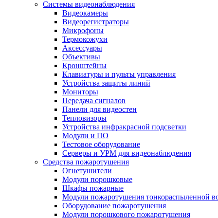
Системы видеонаблюдения
Видеокамеры
Видеорегистраторы
Микрофоны
Термокожухи
Аксессуары
Объективы
Кронштейны
Клавиатуры и пульты управления
Устройства защиты линий
Мониторы
Передача сигналов
Панели для видеостен
Тепловизоры
Устройства инфракрасной подсветки
Модули и ПО
Тестовое оборудование
Серверы и УРМ для видеонаблюдения
Средства пожаротушения
Огнетушители
Модули порошковые
Шкафы пожарные
Модули пожаротушения тонкораспыленной в
Оборудование пожаротушения
Модули порошкового пожаротушения