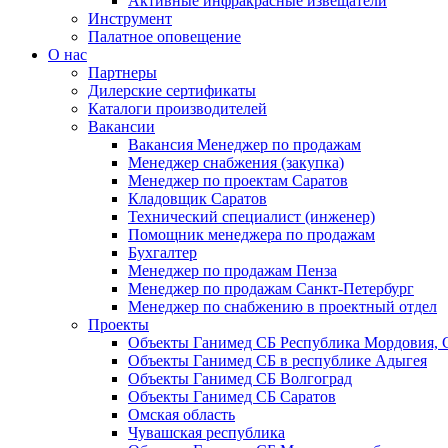
Активные инфракрасные извещатели
Инструмент
Палатное оповещение
О нас
Партнеры
Дилерские сертификаты
Каталоги производителей
Вакансии
Вакансия Менеджер по продажам
Менеджер снабжения (закупка)
Менеджер по проектам Саратов
Кладовщик Саратов
Технический специалист (инженер)
Помощник менеджера по продажам
Бухгалтер
Менеджер по продажам Пенза
Менеджер по продажам Санкт-Петербург
Менеджер по снабжению в проектный отдел
Проекты
Объекты Ганимед СБ Республика Мордовия, 
Объекты Ганимед СБ в республике Адыгея
Объекты Ганимед СБ Волгоград
Объекты Ганимед СБ Саратов
Омская область
Чувашская республика