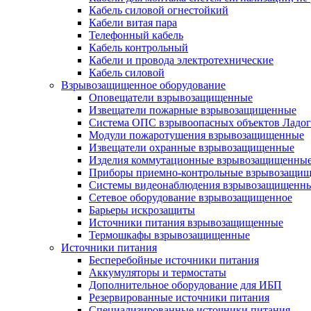
Кабель силовой огнестойкий
Кабели витая пара
Телефонный кабель
Кабель контрольный
Кабели и провода электротехнические
Кабель силовой
Взрывозащищенное оборудование
Оповещатели взрывозащищенные
Извещатели пожарные взрывозащищенные
Система ОПС взрывоопасных объектов Ладог
Модули пожаротушения взрывозащищенные
Извещатели охранные взрывозащищенные
Изделия коммутационные взрывозащищенны
Приборы приемно-контрольные взрывозащи
Системы видеонаблюдения взрывозащищенн
Сетевое оборудование взрывозащищенное
Барьеры искрозащиты
Источники питания взрывозащищенные
Термошкафы взрывозащищенные
Источники питания
Бесперебойные источники питания
Аккумуляторы и термостаты
Дополнительное оборудование для ИБП
Резервированные источники питания
Специализированные источники питания