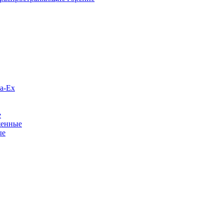
а-Ex
е
щенные
ые