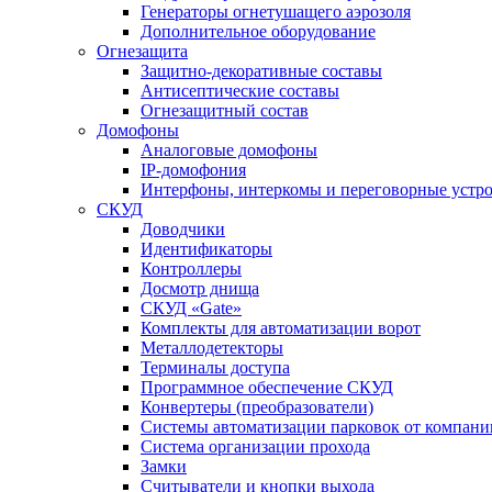
Генераторы огнетушащего аэрозоля
Дополнительное оборудование
Огнезащита
Защитно-декоративные составы
Антисептические составы
Огнезащитный состав
Домофоны
Аналоговые домофоны
IP-домофония
Интерфоны, интеркомы и переговорные устро
СКУД
Доводчики
Идентификаторы
Контроллеры
Досмотр днища
СКУД «Gate»
Комплекты для автоматизации ворот
Металлодетекторы
Терминалы доступа
Программное обеспечение СКУД
Конвертеры (преобразователи)
Системы автоматизации парковок от компан
Система организации прохода
Замки
Считыватели и кнопки выхода