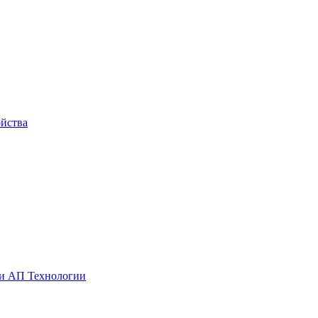
йства
ии АП Технологии