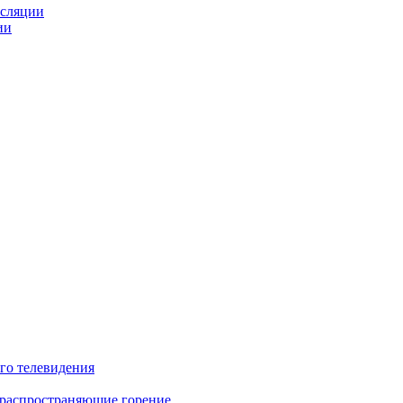
нсляции
ии
го телевидения
 распространяющие горение