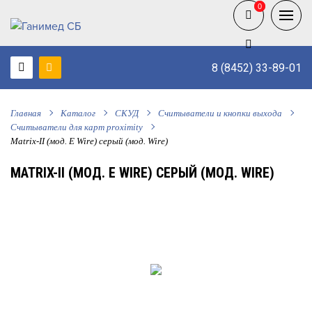
0
0
8 (8452) 33-89-01
Главная
Каталог
СКУД
Считыватели и кнопки выхода
Считыватели для карт proximity
Matrix-II (мод. E Wire) серый (мод. Wire)
MATRIX-II (МОД. E WIRE) СЕРЫЙ (МОД. WIRE)