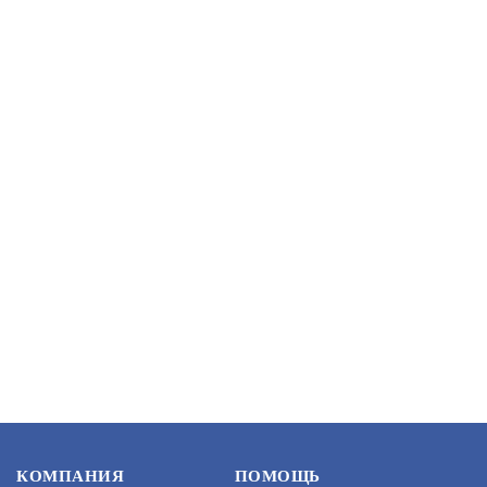
АРТИКУЛ: УТ000064708
В КОРЗИНУ
5 866.86
PROMIX-RR.MC.03
АРТИКУЛ: УТ000056346
В КОРЗИНУ
15 931
F-KD-4401PMK
КОМПАНИЯ
ПОМОЩЬ