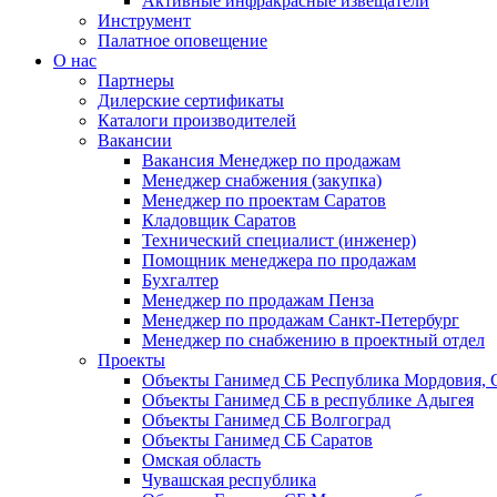
Активные инфракрасные извещатели
Инструмент
Палатное оповещение
О нас
Партнеры
Дилерские сертификаты
Каталоги производителей
Вакансии
Вакансия Менеджер по продажам
Менеджер снабжения (закупка)
Менеджер по проектам Саратов
Кладовщик Саратов
Технический специалист (инженер)
Помощник менеджера по продажам
Бухгалтер
Менеджер по продажам Пенза
Менеджер по продажам Санкт-Петербург
Менеджер по снабжению в проектный отдел
Проекты
Объекты Ганимед СБ Республика Мордовия, 
Объекты Ганимед СБ в республике Адыгея
Объекты Ганимед СБ Волгоград
Объекты Ганимед СБ Саратов
Омская область
Чувашская республика