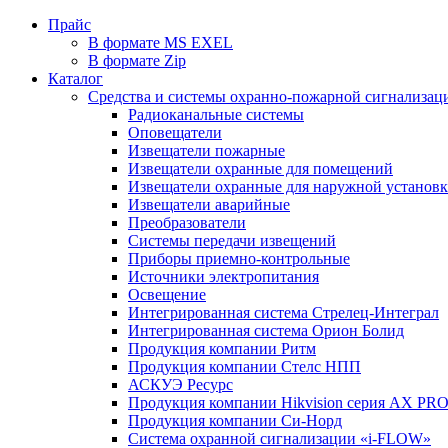
Прайс
В формате MS EXEL
В формате Zip
Каталог
Средства и системы охранно-пожарной сигнализац
Радиоканальные системы
Оповещатели
Извещатели пожарные
Извещатели охранные для помещений
Извещатели охранные для наружной установ
Извещатели аварийные
Преобразователи
Системы передачи извещений
Приборы приемно-контрольные
Источники электропитания
Освещение
Интегрированная система Стрелец-Интеграл
Интегрированная система Орион Болид
Продукция компании Ритм
Продукция компании Стелс НПП
АСКУЭ Ресурс
Продукция компании Hikvision серия AX PR
Продукция компании Си-Норд
Система охранной сигнализации «i-FLOW»