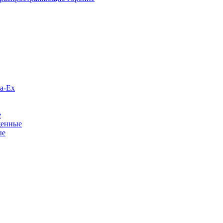
а-Ex
е
щенные
ые