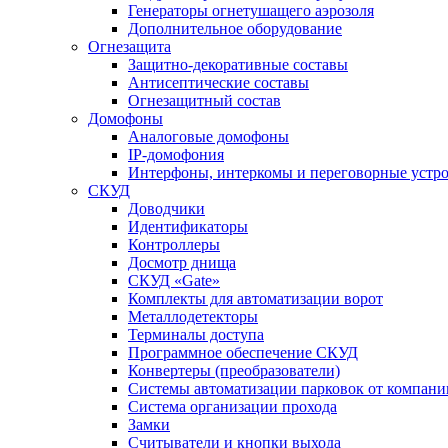
Генераторы огнетушащего аэрозоля
Дополнительное оборудование
Огнезащита
Защитно-декоративные составы
Антисептические составы
Огнезащитный состав
Домофоны
Аналоговые домофоны
IP-домофония
Интерфоны, интеркомы и переговорные устро
СКУД
Доводчики
Идентификаторы
Контроллеры
Досмотр днища
СКУД «Gate»
Комплекты для автоматизации ворот
Металлодетекторы
Терминалы доступа
Программное обеспечение СКУД
Конвертеры (преобразователи)
Системы автоматизации парковок от компан
Система организации прохода
Замки
Считыватели и кнопки выхода