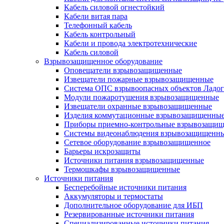
Кабель силовой огнестойкий
Кабели витая пара
Телефонный кабель
Кабель контрольный
Кабели и провода электротехнические
Кабель силовой
Взрывозащищенное оборудование
Оповещатели взрывозащищенные
Извещатели пожарные взрывозащищенные
Система ОПС взрывоопасных объектов Ладог
Модули пожаротушения взрывозащищенные
Извещатели охранные взрывозащищенные
Изделия коммутационные взрывозащищенны
Приборы приемно-контрольные взрывозащи
Системы видеонаблюдения взрывозащищенн
Сетевое оборудование взрывозащищенное
Барьеры искрозащиты
Источники питания взрывозащищенные
Термошкафы взрывозащищенные
Источники питания
Бесперебойные источники питания
Аккумуляторы и термостаты
Дополнительное оборудование для ИБП
Резервированные источники питания
Специализированные источники питания