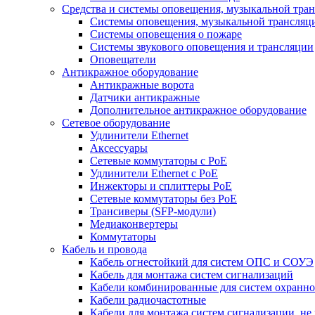
Средства и системы оповещения, музыкальной тра
Системы оповещения, музыкальной трансляц
Системы оповещения о пожаре
Системы звукового оповещения и трансляции
Оповещатели
Антикражное оборудование
Антикражные ворота
Датчики антикражные
Дополнительное антикражное оборудование
Сетевое оборудование
Удлинители Ethernet
Аксессуары
Сетевые коммутаторы с РоЕ
Удлинители Ethernet с PoE
Инжекторы и сплиттеры РоЕ
Сетевые коммутаторы без РоЕ
Трансиверы (SFP-модули)
Медиаконвертеры
Коммутаторы
Кабель и провода
Кабель огнестойкий для систем ОПС и СОУЭ
Кабель для монтажа систем сигнализаций
Кабели комбинированные для систем охранно
Кабели радиочастотные
Кабели для монтажа систем сигнализации, не