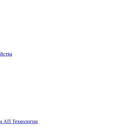
йства
ии АП Технологии