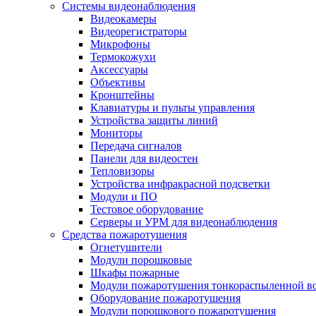
Системы видеонаблюдения
Видеокамеры
Видеорегистраторы
Микрофоны
Термокожухи
Аксессуары
Объективы
Кронштейны
Клавиатуры и пульты управления
Устройства защиты линий
Мониторы
Передача сигналов
Панели для видеостен
Тепловизоры
Устройства инфракрасной подсветки
Модули и ПО
Тестовое оборудование
Серверы и УРМ для видеонаблюдения
Средства пожаротушения
Огнетушители
Модули порошковые
Шкафы пожарные
Модули пожаротушения тонкораспыленной в
Оборудование пожаротушения
Модули порошкового пожаротушения