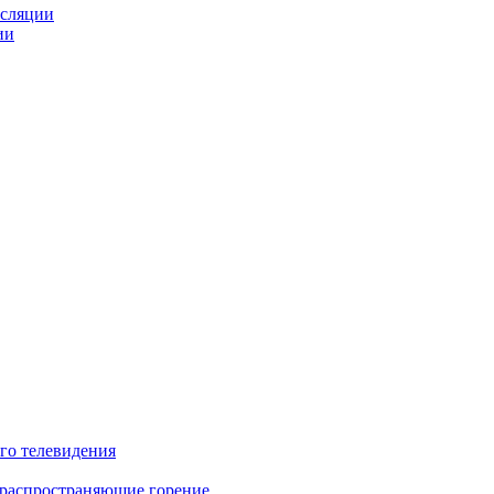
нсляции
ии
го телевидения
 распространяющие горение