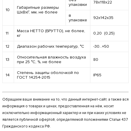
78х118х22
упаковки
Габаритные размеры
10
ШхВхГ, мм, не более
в
92х142х35
упаковке
Масса НЕТТО (БРУТТО), не более,
11
0,20 (0,25)
кг
12
Диапазон рабочих температур, °С
-30…+50
Относительная влажность воздуха
13
80
при 25 °С, %, не более
Степень защиты оболочкой по
14
IP65
ГОСТ 14254-2015
Обращаем ваше внимание на то, что данный интернет-сайт, а также вся
информация о товарах и ценах, предоставленная на нём, носит
исключительно информационный характер и ни при каких условиях не
является публичной офертой, определяемой положениями Статьи 437
Гражданского кодекса РФ.