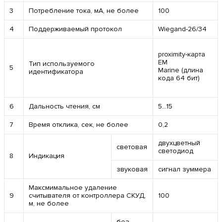
3
Потребление тока, мА, не более
100
4
Поддерживаемый протокол
Wiegand-26/34
proximity-карта
EM
Тип используемого
5
Marine (длина
идентификатора
кода 64 бит)
6
Дальность чтения, см
5…15
7
Время отклика, сек, не более
0,2
двухцветный
световая
светодиод
8
Индикация
звуковая
сигнал зуммера
Максмимальное удаление
9
считывателя от контроллера СКУД,
100
м, не более
без