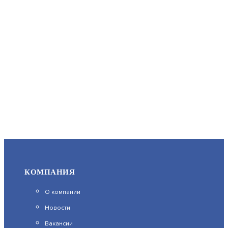
570
В КОРЗИНУ
SPRUT EXIT BUTTON-89M (8873)
АРТИКУЛ: УТ000067353
436
КОМПАНИЯ
В КОРЗИНУ
О компании
Новости
Вакансии