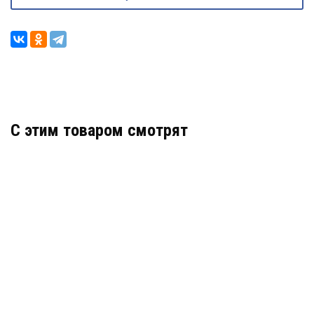
C этим товаром смотрят
PROMIX-AD.RI.01
АРТИКУЛ: УТ000056536
В КОРЗИНУ
2 318