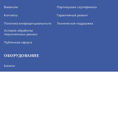
Вакансии
Партнерские сертификаты
Контакты
Гарантийный ремонт
На нашем сайте используются cookie–файлы, в
Политика конфиденциальности
Техническая поддержка
том числе сервисов веб–аналитики. Используя
сайт, вы соглашаетесь на обработку
Условия обработки
персональных данных
персональных данных при помощи cookie–
файлов. Подробнее об обработке
Публичная оферта
персональных данных вы можете узнать в
Политике конфиденциальности.
Принять и закрыть
ОБОРУДОВАНИЕ
Каталог
Прайс
Каталоги производителей
Типовые решения
Форум Профи-Безопасность