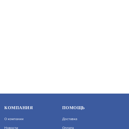
В КОРЗИНУ
10 954.56
PROMIX-AD.CI.01 (KZ-W26)
АРТИКУЛ: УТ000056344
В КОРЗИНУ
1 575
КОМПАНИЯ
ПОМОЩЬ
О компании
Доставка
Новости
Оплата