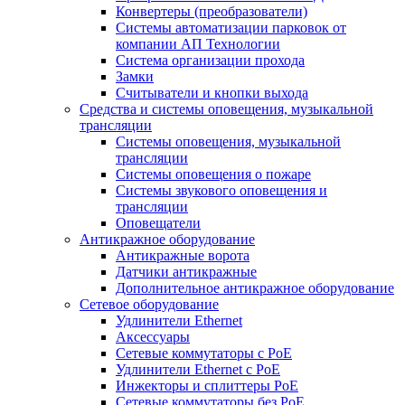
Конвертеры (преобразователи)
Системы автоматизации парковок от
компании АП Технологии
Система организации прохода
Замки
Считыватели и кнопки выхода
Средства и системы оповещения, музыкальной
трансляции
Системы оповещения, музыкальной
трансляции
Системы оповещения о пожаре
Системы звукового оповещения и
трансляции
Оповещатели
Антикражное оборудование
Антикражные ворота
Датчики антикражные
Дополнительное антикражное оборудование
Сетевое оборудование
Удлинители Ethernet
Аксессуары
Сетевые коммутаторы с РоЕ
Удлинители Ethernet с PoE
Инжекторы и сплиттеры РоЕ
Сетевые коммутаторы без РоЕ