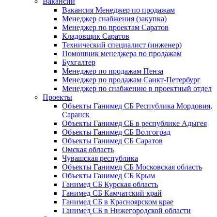
Вакансии
Вакансия Менеджер по продажам
Менеджер снабжения (закупка)
Менеджер по проектам Саратов
Кладовщик Саратов
Технический специалист (инженер)
Помощник менеджера по продажам
Бухгалтер
Менеджер по продажам Пенза
Менеджер по продажам Санкт-Петербург
Менеджер по снабжению в проектный отдел
Проекты
Объекты Ганимед СБ Республика Мордовия,
Саранск
Объекты Ганимед СБ в республике Адыгея
Объекты Ганимед СБ Волгоград
Объекты Ганимед СБ Саратов
Омская область
Чувашская республика
Объекты Ганимед СБ Московская область
Объекты Ганимед СБ Крым
Ганимед СБ Курская область
Ганимед СБ Камчатский край
Ганимед СБ в Красноярском крае
Ганимед СБ в Нижегородской области