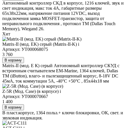
Автономный контроллер СКД в корпусе, 1216 ключей, звук и
свет индикация, макс ток 4А, габаритные размеры
65x38x22мм, напряжение питания 12VDC, выход
подключения замка MOSFET-транзистор, защита от
неправильного подключения , протокол TM (Dallas Touch
Memory), Wiegand 26.
Хит
Matrix-II (мод. EK) серый (Matrix-II-K)
i
Артикул: УТ000068075
3 760
В корзину
Matrix-II (мод. E К) серый Автономный контроллер СКУД с
встроенным считывателем EM-Marine, 1364 ключей, Dallas
TM (iButton), влаго- и пылезащищенный корпус, 8-18V DC
45мА, ток коммутации 5А, -40°С +50°С , 85х44х18 мм
Z-5R (Мод. Case) (в корпусе)
i
Артикул: УТ000070667
1 400
В корзину
В пласт.корпусе, 1364 польз.+ ключи блокировки, ОК, свет. и
звуковая индикация.