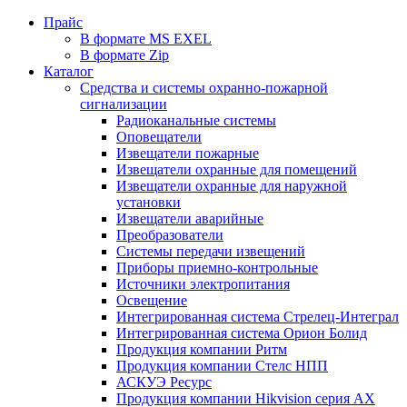
Прайс
В формате MS EXEL
В формате Zip
Каталог
Средства и системы охранно-пожарной
сигнализации
Радиоканальные системы
Оповещатели
Извещатели пожарные
Извещатели охранные для помещений
Извещатели охранные для наружной
установки
Извещатели аварийные
Преобразователи
Системы передачи извещений
Приборы приемно-контрольные
Источники электропитания
Освещение
Интегрированная система Стрелец-Интеграл
Интегрированная система Орион Болид
Продукция компании Ритм
Продукция компании Стелс НПП
АСКУЭ Ресурс
Продукция компании Hikvision серия AX