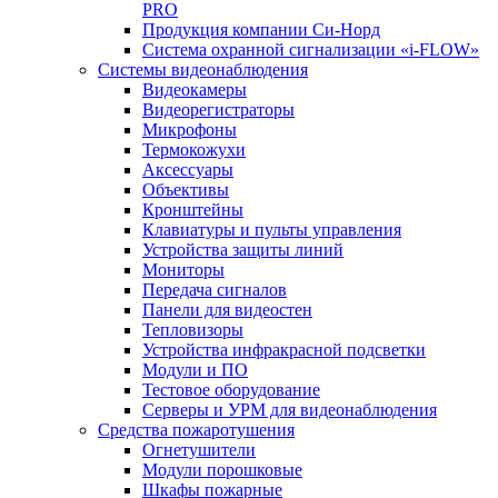
PRO
Продукция компании Си-Норд
Система охранной сигнализации «i-FLOW»
Системы видеонаблюдения
Видеокамеры
Видеорегистраторы
Микрофоны
Термокожухи
Аксессуары
Объективы
Кронштейны
Клавиатуры и пульты управления
Устройства защиты линий
Мониторы
Передача сигналов
Панели для видеостен
Тепловизоры
Устройства инфракрасной подсветки
Модули и ПО
Тестовое оборудование
Серверы и УРМ для видеонаблюдения
Средства пожаротушения
Огнетушители
Модули порошковые
Шкафы пожарные