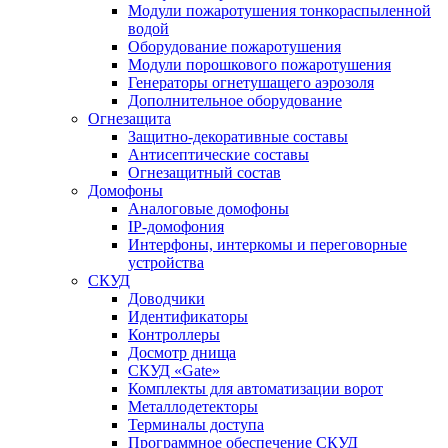
Модули пожаротушения тонкораспыленной
водой
Оборудование пожаротушения
Модули порошкового пожаротушения
Генераторы огнетушащего аэрозоля
Дополнительное оборудование
Огнезащита
Защитно-декоративные составы
Антисептические составы
Огнезащитный состав
Домофоны
Аналоговые домофоны
IP-домофония
Интерфоны, интеркомы и переговорные
устройства
СКУД
Доводчики
Идентификаторы
Контроллеры
Досмотр днища
СКУД «Gate»
Комплекты для автоматизации ворот
Металлодетекторы
Терминалы доступа
Программное обеспечение СКУД