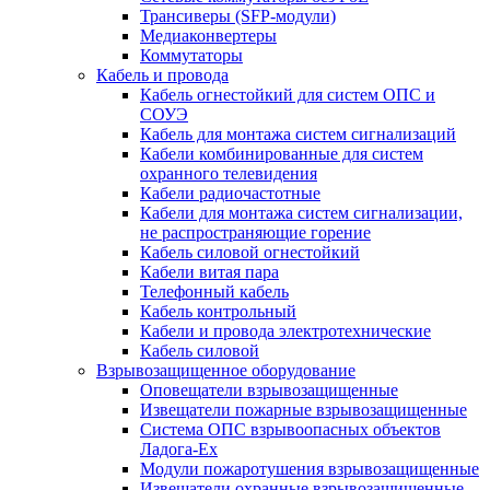
Трансиверы (SFP-модули)
Медиаконвертеры
Коммутаторы
Кабель и провода
Кабель огнестойкий для систем ОПС и
СОУЭ
Кабель для монтажа систем сигнализаций
Кабели комбинированные для систем
охранного телевидения
Кабели радиочастотные
Кабели для монтажа систем сигнализации,
не распространяющие горение
Кабель силовой огнестойкий
Кабели витая пара
Телефонный кабель
Кабель контрольный
Кабели и провода электротехнические
Кабель силовой
Взрывозащищенное оборудование
Оповещатели взрывозащищенные
Извещатели пожарные взрывозащищенные
Система ОПС взрывоопасных объектов
Ладога-Ex
Модули пожаротушения взрывозащищенные
Извещатели охранные взрывозащищенные