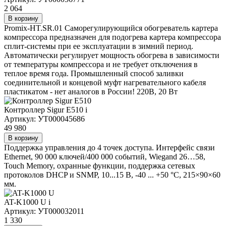
2 064
В корзину
Promix-HT.SR.01 Саморегулирующийся обогреватель картера
компрессора предназначен для подогрева картера компрессора
сплит-системы при ее эксплуатации в зимний период.
Автоматически регулирует мощность обогрева в зависимости
от температуры компрессора и не требует отключения в
теплое время года. Промышленный способ заливки
соединительной и концевой муфт нагревательного кабеля
пластикатом - нет аналогов в России! 220В, 20 Вт
Контроллер Sigur E510
i
Артикул: УТ000045686
49 980
В корзину
Поддержка управления до 4 точек доступа. Интерфейс связи
Ethernet, 90 000 ключей/400 000 событий, Wiegand 26…58,
Touch Memory, охранные функции, поддержка сетевых
протоколов DHCP и SNMP, 10...15 В, -40 ... +50 °C, 215×90×60
мм.
AT-K1000 U
i
Артикул: УТ000032011
1 330