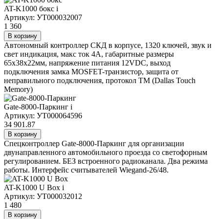
AT-K1000 бокс
i
Артикул: УТ000032007
1 360
В корзину
Автономный контроллер СКД в корпусе, 1320 ключей, звук и
свет индикация, макс ток 4А, габаритные размеры
65x38x22мм, напряжение питания 12VDC, выход
подключения замка MOSFET-транзистор, защита от
неправильного подключения, протокол TM (Dallas Touch
Memory)
Gate-8000-Паркинг
i
Артикул: УТ000064596
34 901.87
В корзину
Спецконтроллер Gate-8000-Паркинг для организации
двунаправленного автомобильного проезда со светофорным
регулированием. БЕЗ встроенного радиоканала. Два режима
работы. Интерфейс считывателей Wiegand-26/48.
AT-K1000 U Box
i
Артикул: УТ000032012
1 480
В корзину