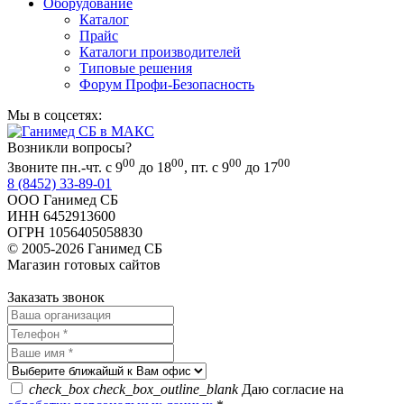
Оборудование
Каталог
Прайс
Каталоги производителей
Типовые решения
Форум Профи-Безопасность
Мы в соцсетях:
Возникли вопросы?
00
00
00
00
Звоните пн.-чт. с 9
до 18
, пт. с 9
до 17
8 (8452) 33-89-01
ООО Ганимед СБ
ИНН 6452913600
ОГРН 1056405058830
© 2005-2026 Ганимед СБ
Магазин готовых сайтов
KUPIWEB.RU
beget - хостинг провайдер
Заказать звонок
check_box
check_box_outline_blank
Даю согласие на