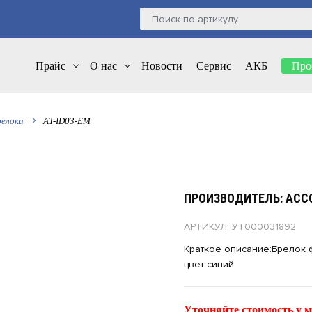
Прайс
О нас
Новости
Сервис
АКБ
Про
релоки
AT-ID03-EM
ПРОИЗВОДИТЕЛЬ: ACC
АРТИКУЛ: УТ000031892
Краткое описание:Брелок ф
цвет синий
Уточняйте стоимость у м