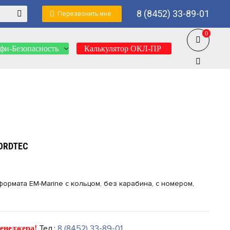
8 (8452) 33-89-01
Перезвонить мне
0
0
фи-Безопасность
Калькулятор ОКЛ-ПР
ORDTEC
ормата EM-Marine с кольцом, без карабина, с номером,
Тел.:
8 (8452) 33-89-01
енеджера!