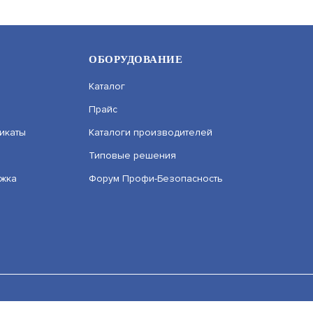
ОБОРУДОВАНИЕ
Каталог
Прайс
икаты
Каталоги производителей
Типовые решения
ржка
Форум Профи-Безопасность
EM-BL
AT-ID04-MF-RED-74
УТ000024588
АРТИКУЛ: УТ000062523
числе сервисов веб–аналитики. Используя сайт, вы соглашаетес
ьных данных вы можете узнать в Политике конфиденциальности.
В КОРЗИНУ
86