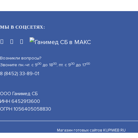
НОВЫЙ
МЫ В СОЦСЕТЯХ:
Возникли вопросы?
00
00
00
00
Звоните пн.-чт. с 9
до 18
, пт. с 9
до 17
8 (8452) 33-89-01
ТИТАНУМ TM-IDK-01-MF (ЖЕЛТЫЙ)
ООО Ганимед СБ
АРТИКУЛ: УТ000077905
ИНН 6452913600
ь на обработку персональных данных при помощи
ОГРН 1056405058830
Принять и закрыть
В КОРЗИНУ
В КОРЗИНУ
21
Магазин готовых сайтов
KUPIWEB.RU
beget - хостинг провайдер