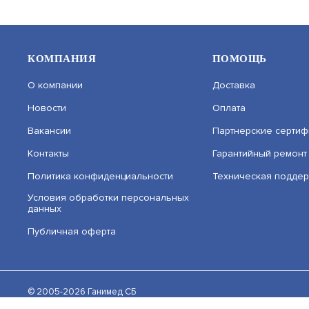
ЦЕНУ
КОМПАНИЯ
ПОМОЩЬ
О компании
Доставка
Новости
Оплата
Вакансии
Партнерские сертиф
Контакты
Гарантийный ремонт
Политика конфиденциальности
Техническая подде
AT-DS 1990 СИНИЙ
ST-PT055
Условия обработки персональных
данных
АРТИКУЛ: УТ000062519
АРТИКУЛ: 
Публичная оферта
На нашем сайте используются cookie–файлы, в том 
cookie–файлов. Подробнее об обработке персонал
В КОРЗИНУ
40
90
© 2005-2026 Ганимед СБ