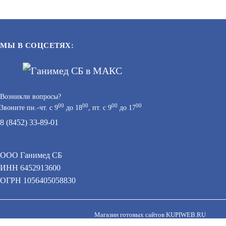
МЫ В СОЦСЕТЯХ:
Возникли вопросы?
00
00
00
00
Звоните пн.-чт. с 9
до 18
, пт. с 9
до 17
8 (8452) 33-89-01
AT-ID03-MF GRAY
ООО Ганимед СБ
АРТИКУЛ: УТ000041658
ИНН 6452913600
 персональных данных при помощи cookie–файлов.
ОГРН 1056405058830
В КОРЗИНУ
21
В КОРЗИНУ
Магазин готовых сайтов
KUPIWEB.RU
beget - хостинг провайдер