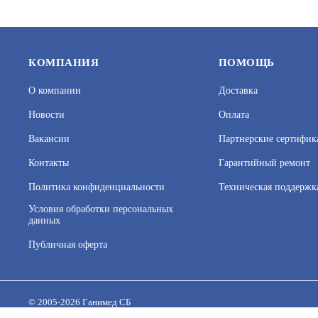
КОМПАНИЯ
ПОМОЩЬ
О компании
Доставка
Новости
Оплата
Вакансии
Партнерские сертифик
Контакты
Гарантийный ремонт
Политика конфиденциальности
Техническая поддержк
КЛЮЧ VIZIT-RF2.2 BLACK
КЛЮЧ VIZ
Условия обработки персональных
данных
АРТИКУЛ: УТ000007260
АРТИКУЛ: 
Публичная оферта
На нашем сайте используются cookie–файлы, в том числе 
Подробнее об обработке персональных данных вы можете
180
В КОРЗИНУ
50
© 2005-2026 Ганимед СБ