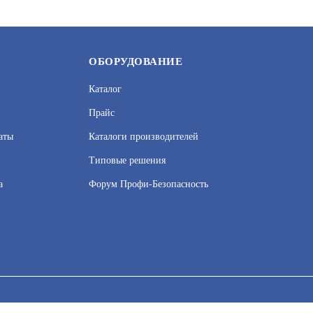
ОБОРУДОВАНИЕ
Каталог
Прайс
аты
Каталоги производителей
Типовые решения
а
Форум Профи-Безопасность
IT-RF3.1
GATE-TX
УТ000009732
АРТИКУЛ: УТ000004962
сервисов веб–аналитики. Используя сайт, вы соглашаетесь на обработку
 узнать в Политике конфиденциальности.
Принять и закрыть
В КОРЗИНУ
1 695