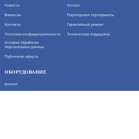
Новости
Оплата
Вакансии
Партнерские сертификаты
ЗАПРОСИТЬ ЦЕНУ
Контакты
Гарантийный ремонт
На нашем сайте используются cookie–файлы, в
Политика конфиденциальности
Техническая поддержка
том числе сервисов веб–аналитики. Используя
сайт, вы соглашаетесь на обработку
Условия обработки
персональных данных
персональных данных при помощи cookie–
файлов. Подробнее об обработке
F-NR-264/4E
Публичная оферта
персональных данных вы можете узнать в
Политике конфиденциальности.
АРТИКУЛ: УТ000074985
Принять и закрыть
ОБОРУДОВАНИЕ
Каталог
В КОРЗИНУ
77 790
Прайс
Каталоги производителей
Типовые решения
Форум Профи-Безопасность
DS-9664NI-I16