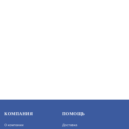
В КОРЗИНУ
202 422.4
BOLID RGI-6448 ВЕРСИЯ 3
АРТИКУЛ: УТ000074975
В КОРЗИНУ
143 350
F-NR-364X/8
КОМПАНИЯ
ПОМОЩЬ
О компании
Доставка
АРТИКУЛ: УТ000069161