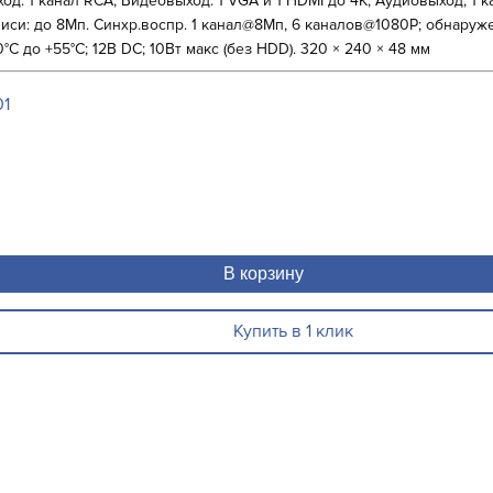
ход: 1 канал RCA; Видеовыход: 1 VGA и 1 HDMI до 4К; Аудиовыход; 1
иси: до 8Мп. Синхр.воспр. 1 канал@8Мп, 6 каналов@1080P; обнаружен
0°C до +55°C; 12В DC; 10Вт макс (без HDD). 320 × 240 × 48 мм
01
В корзину
Купить в 1 клик