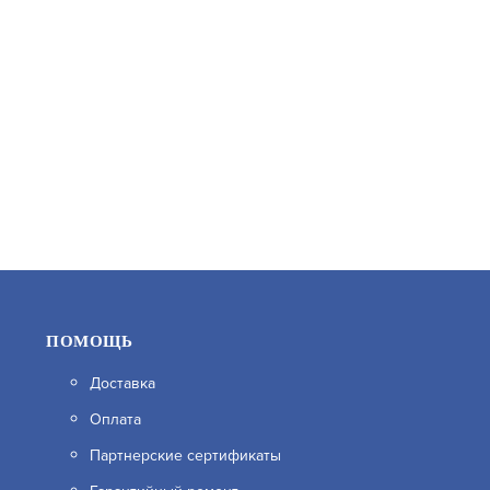
18 590
В КОРЗИНУ
ПОМОЩЬ
Доставка
Оплата
DS-N208EP(1TB)
Партнерские сертификаты