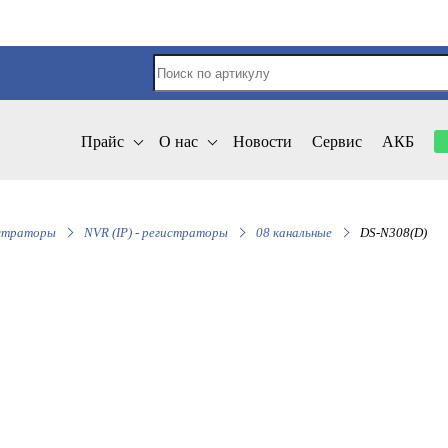
Прайс
О нас
Новости
Сервис
АКБ
страторы
NVR (IP) - регистраторы
08 канальные
DS-N308(D)