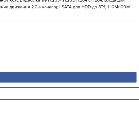
 канал RCA; Видеосжатие H.265+/H.265/H.264+/H.264; Входящий
ие движения 2.0(4 канала); 1 SATA для HDD до 8Тб, 1 10M/100M